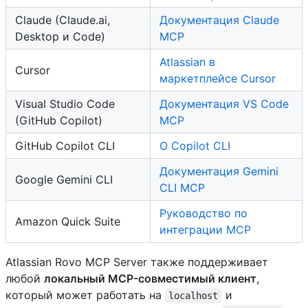
Claude (Claude.ai,
Документация Claude
Desktop и Code)
MCP
Atlassian в
Cursor
маркетплейсе Cursor
Visual Studio Code
Документация VS Code
(GitHub Copilot)
MCP
GitHub Copilot CLI
О Copilot CLI
Документация Gemini
Google Gemini CLI
CLI MCP
Руководство по
Amazon Quick Suite
интеграции MCP
Atlassian Rovo MCP Server также поддерживает
любой
локальный MCP-совместимый клиент
,
который может работать на
и
localhost