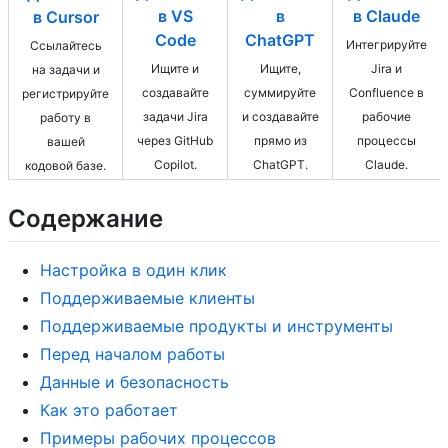
в
в VS
в Claude
в Cursor
ChatGPT
Code
Интегрируйте
Ссылайтесь
Ищите,
Ищите и
Jira и
на задачи и
суммируйте
создавайте
Confluence в
регистрируйте
и создавайте
задачи Jira
рабочие
работу в
прямо из
через GitHub
процессы
вашей
ChatGPT.
Copilot.
Claude.
кодовой базе.
Содержание
Настройка в один клик
Поддерживаемые клиенты
Поддерживаемые продукты и инструменты
Перед началом работы
Данные и безопасность
Как это работает
Примеры рабочих процессов