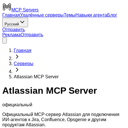
MCP Servers
Главная
Удалённые серверы
Темы
Навыки агента
Блог
Русский
Отправить
Реклама
Отправить
Главная
Серверы
Atlassian MCP Server
Atlassian MCP Server
официальный
Официальный MCP-сервер Atlassian для подключения
ИИ-агентов к Jira, Confluence, Opsgenie и другим
продуктам Atlassian.