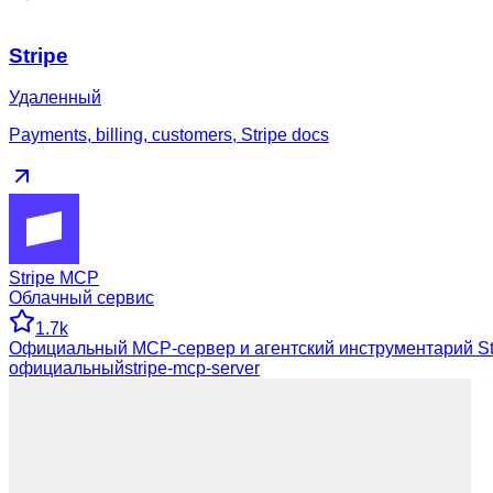
Stripe
Удаленный
Payments, billing, customers, Stripe docs
Stripe MCP
Облачный сервис
1.7k
Официальный MCP-сервер и агентский инструментарий Str
официальный
stripe-mcp-server