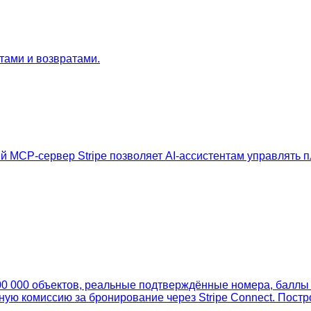
тами и возвратами.
 MCP-сервер Stripe позволяет AI-ассистентам управлять п
0 000 объектов, реальные подтверждённые номера, баллы 
ную комиссию за бронирование через Stripe Connect. Пост