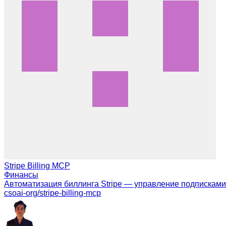
Stripe Billing MCP
Финансы
Автоматизация биллинга Stripe — управление подписками,
csoai-org/stripe-billing-mcp