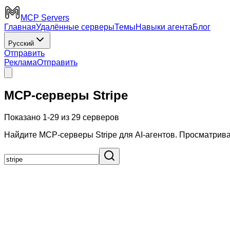
MCP Servers
Главная
Удалённые серверы
Темы
Навыки агента
Блог
Русский
Отправить
Реклама
Отправить
MCP-серверы Stripe
Показано 1-29 из 29 серверов
Найдите MCP-серверы Stripe для AI-агентов. Просматривай