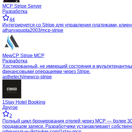
MCP Stripe Server
Разработка
44
Интегрируется со Stripe для управления платежами, клиен
atharvagupta2003/mcp-stripe
MewCP Stripe MCP
Разработка
Хостированный, не имеющий состояния и мультитенантный
финансовыми операциями через Stripe.
asthetech/mewcp-stripe
1Stay Hotel Booking
Другое
2
Полный цикл бронирования отелей через MCP — более 30
продавцом записи. Разработчики устанавливают собствен
официальный
stayker-com/1stay-mcp