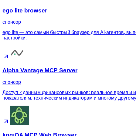
ego lite browser
спонсор
ego lite — это самый быстрый браузер для AI-агентов, в
настройки.
Alpha Vantage MCP Server
спонсор
Доступ к данным финансовых рынков: реальное время и 
показателям, техническим индикаторам и многому другом
kogiQA MCP Web Browser