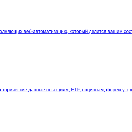
ыполняющих веб-автоматизацию, который делится вашим сост
исторические данные по акциям, ETF, опционам, форексу,
у