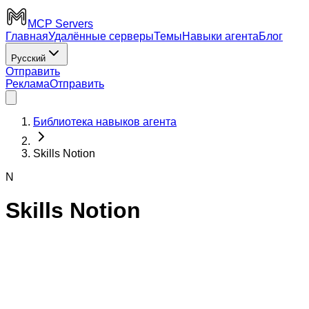
MCP Servers
Главная
Удалённые серверы
Темы
Навыки агента
Блог
Русский
Отправить
Реклама
Отправить
Библиотека навыков агента
Skills Notion
N
Skills Notion