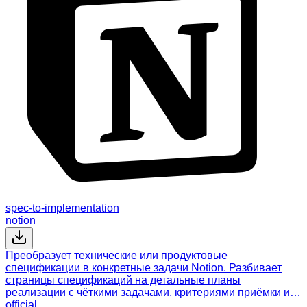
spec-to-implementation
notion
Преобразует технические или продуктовые
спецификации в конкретные задачи Notion. Разбивает
страницы спецификаций на детальные планы
реализации с чёткими задачами, критериями приёмки и…
official