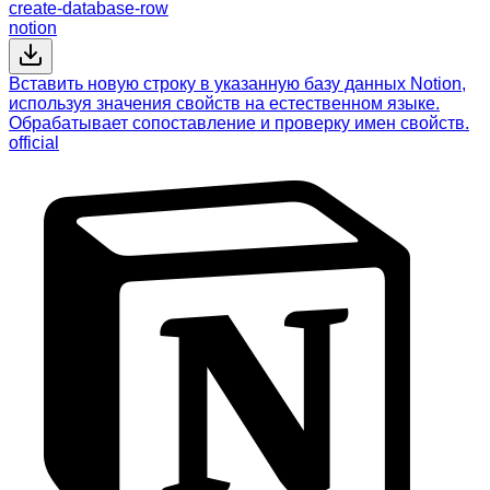
create-database-row
notion
Вставить новую строку в указанную базу данных Notion,
используя значения свойств на естественном языке.
Обрабатывает сопоставление и проверку имен свойств.
official