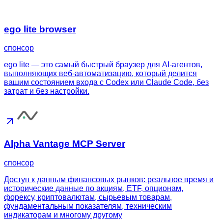
ego lite browser
спонсор
ego lite — это самый быстрый браузер для AI-агентов,
выполняющих веб-автоматизацию, который делится
вашим состоянием входа с Codex или Claude Code, без
затрат и без настройки.
Alpha Vantage MCP Server
спонсор
Доступ к данным финансовых рынков: реальное время и
исторические данные по акциям, ETF, опционам,
форексу, криптовалютам, сырьевым товарам,
фундаментальным показателям, техническим
индикаторам и многому другому