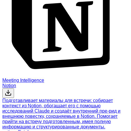
Meeting Intelligence
Notion
Подготавливает материалы для встречи: собирает
контекст из Notion, обогащает его с помощью
исследований Claude и создаёт внутренний пре-рид и
внешнюю повестку, сохраняемые в Notion. Помогает
прийти на встречу подготовленным, имея полную
информацию и структурированные документы.