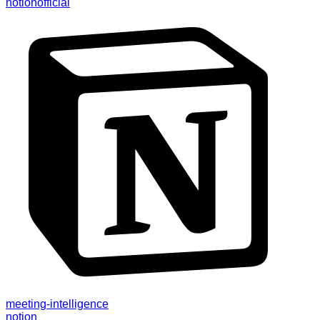
notion
official
meeting-intelligence
notion