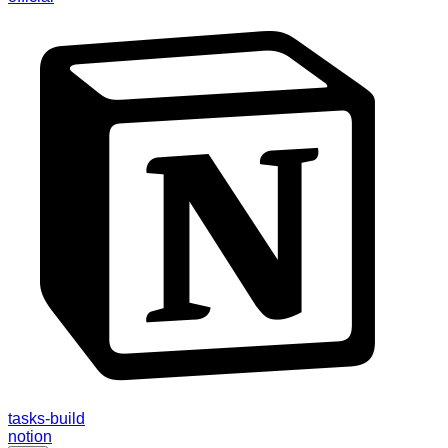
tasks-build
notion