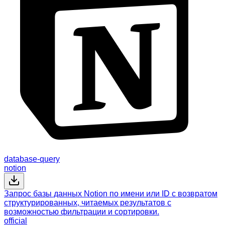
database-query
notion
Запрос базы данных Notion по имени или ID с возвратом
структурированных, читаемых результатов с
возможностью фильтрации и сортировки.
official