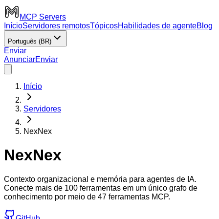
MCP Servers
Início
Servidores remotos
Tópicos
Habilidades de agente
Blog
Português (BR)
Enviar
Anunciar
Enviar
Início
Servidores
NexNex
NexNex
Contexto organizacional e memória para agentes de IA.
Conecte mais de 100 ferramentas em um único grafo de
conhecimento por meio de 47 ferramentas MCP.
GitHub