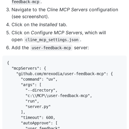
.
feedback-mcp
Navigate to the Cline
MCP Servers
configuration
(see screenshot).
Click on the
Installed
tab.
Click on
Configure MCP Servers
, which will
open
.
cline_mcp_settings.json
Add the
server:
user-feedback-mcp
{

  "mcpServers": {

    "github.com/mrexodia/user-feedback-mcp": {

      "command": "uv",

      "args": [

        "--directory",

        "c:\\MCP\\user-feedback-mcp",

        "run",

        "server.py"

      ],

      "timeout": 600,

      "autoApprove": [

        "user_feedback"
