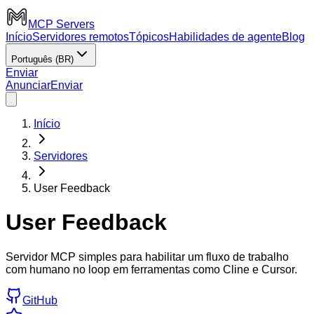
MCP Servers
Início
Servidores remotos
Tópicos
Habilidades de agente
Blog
Português (BR)
Enviar
Anunciar
Enviar
Início
Servidores
User Feedback
User Feedback
Servidor MCP simples para habilitar um fluxo de trabalho
com humano no loop em ferramentas como Cline e Cursor.
GitHub