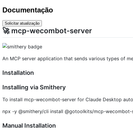
Documentação
Solicitar atualização
🚀 mcp-wecombot-server
An MCP server application that sends various types of 
Installation
Installing via Smithery
To install mcp-wecombot-server for Claude Desktop autom
npx -y @smithery/cli install @gotoolkits/mcp-wecombot-s
Manual Installation