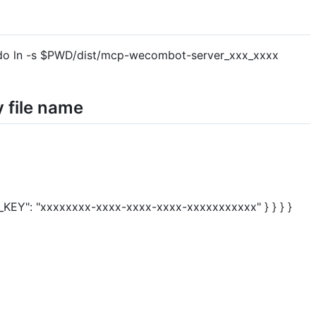
do ln -s $PWD/dist/mcp-wecombot-server_xxx_xxxx
 file name
EY": "xxxxxxxx-xxxx-xxxx-xxxx-xxxxxxxxxxx" } } } }