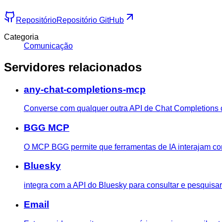
Repositório
Repositório GitHub
Categoria
Comunicação
Servidores relacionados
any-chat-completions-mcp
Converse com qualquer outra API de Chat Completions c
BGG MCP
O MCP BGG permite que ferramentas de IA interajam 
Bluesky
integra com a API do Bluesky para consultar e pesquisar
Email