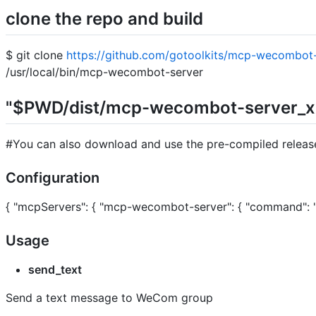
clone the repo and build
$ git clone
https://github.com/gotoolkits/mcp-wecombot-
/usr/local/bin/mcp-wecombot-server
"$PWD/dist/mcp-wecombot-server_xxx_
#You can also download and use the pre-compiled releas
Configuration
{ "mcpServers": { "mcp-wecombot-server": { "command"
Usage
send_text
Send a text message to WeCom group