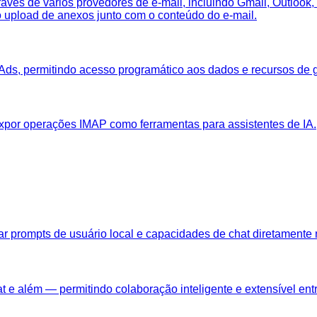
ravés de vários provedores de e-mail, incluindo Gmail, Outloo
 o upload de anexos junto com o conteúdo do e-mail.
Ads, permitindo acesso programático aos dados e recursos de
xpor operações IMAP como ferramentas para assistentes de IA.
nar prompts de usuário local e capacidades de chat diretamente
 e além — permitindo colaboração inteligente e extensível entr