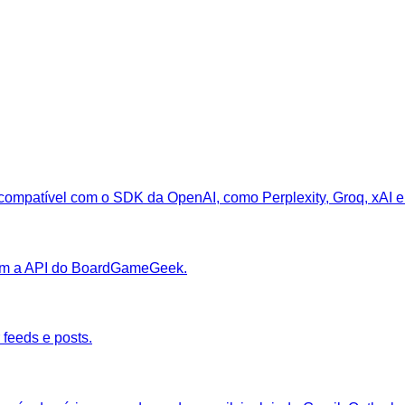
ompatível com o SDK da OpenAI, como Perplexity, Groq, xAI e 
com a API do BoardGameGeek.
 feeds e posts.