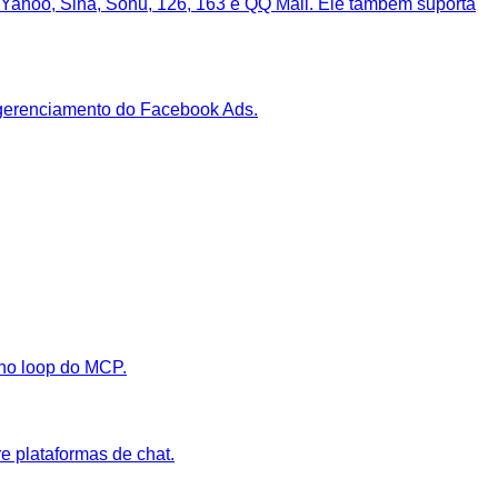
k, Yahoo, Sina, Sohu, 126, 163 e QQ Mail. Ele também suporta
 gerenciamento do Facebook Ads.
 no loop do MCP.
e plataformas de chat.