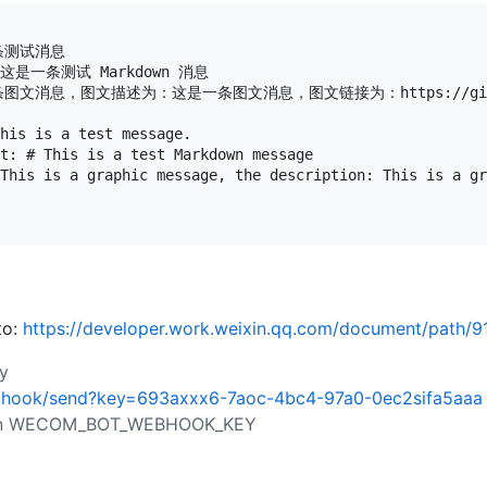
条测试消息

这是一条测试 Markdown 消息

图文描述为：这是一条图文消息，图文链接为：https://github.com/gotoo
his is a test message.

t: # This is a test Markdown message

This is a graphic message, the description: This is a gr
to:
https://developer.work.weixin.qq.com/document/path/9
y
webhook/send?key=693axxx6-7aoc-4bc4-97a0-0ec2sifa5aaa
 own WECOM_BOT_WEBHOOK_KEY