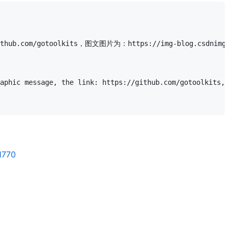
lkits，图文图片为：https://img-blog.csdnimg.cn/fcc22
aphic message, the link: https://github.com/gotoolkits, 
1770