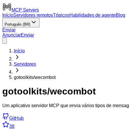
MCP Servers
Início
Servidores remotos
Tópicos
Habilidades de agente
Blog
Português (BR)
Enviar
Anunciar
Enviar
Início
Servidores
gotoolkits/wecombot
gotoolkits/wecombot
Um aplicativo servidor MCP que envia vários tipos de mens
GitHub
38