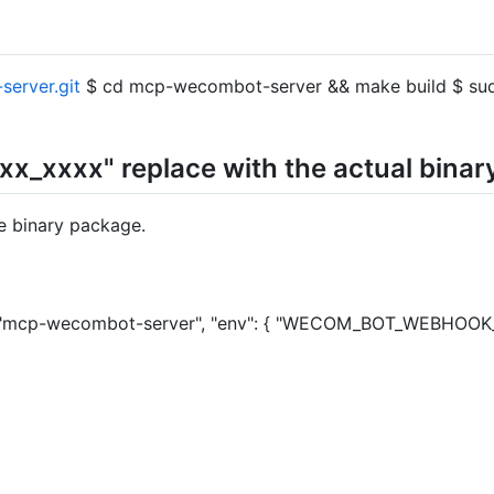
server.git
$ cd mcp-wecombot-server && make build $ su
xxxx" replace with the actual binary
e binary package.
: "mcp-wecombot-server", "env": { "WECOM_BOT_WEBHOOK_K