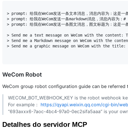
> prompt: 给我在WeCom发送一条文本消息，消息内容为：这是一
> prompt: 给我在WeCom发送一条markdown消息，消息内容为：# 
> prompt: 给我在WeCom发送一条图文消息，图文标题为：这是一条图文消息，
> Send me a text message on WeCom with the content: T
> Send me a Markdown message on WeCom with the conten
> Send me a graphic message on WeCom with the title: 
WeCom Robot
WeCom group robot configuration guide can be referred 
WECOM_BOT_WEBHOOK_KEY is the robot webhook ke
For example：
https://qyapi.weixin.qq.com/cgi-bin/
“693axxx6-7aoc-4bc4-97a0-0ec2sifa5aaa” is your
Detalhes do servidor MCP