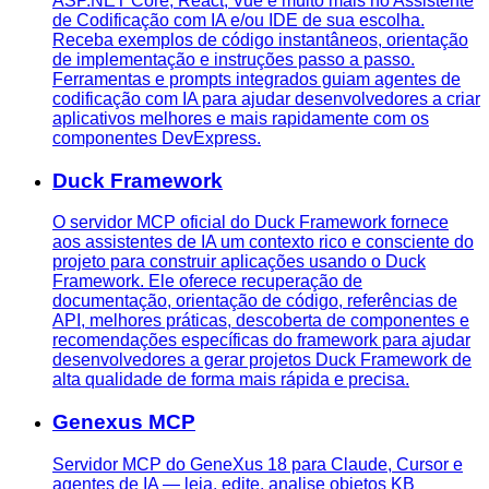
ASP.NET Core, React, Vue e muito mais no Assistente
de Codificação com IA e/ou IDE de sua escolha.
Receba exemplos de código instantâneos, orientação
de implementação e instruções passo a passo.
Ferramentas e prompts integrados guiam agentes de
codificação com IA para ajudar desenvolvedores a criar
aplicativos melhores e mais rapidamente com os
componentes DevExpress.
Duck Framework
O servidor MCP oficial do Duck Framework fornece
aos assistentes de IA um contexto rico e consciente do
projeto para construir aplicações usando o Duck
Framework. Ele oferece recuperação de
documentação, orientação de código, referências de
API, melhores práticas, descoberta de componentes e
recomendações específicas do framework para ajudar
desenvolvedores a gerar projetos Duck Framework de
alta qualidade de forma mais rápida e precisa.
Genexus MCP
Servidor MCP do GeneXus 18 para Claude, Cursor e
agentes de IA — leia, edite, analise objetos KB