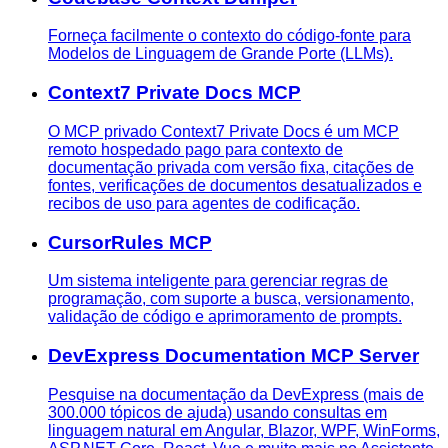
Forneça facilmente o contexto do código-fonte para
Modelos de Linguagem de Grande Porte (LLMs).
Context7 Private Docs MCP
O MCP privado Context7 Private Docs é um MCP
remoto hospedado pago para contexto de
documentação privada com versão fixa, citações de
fontes, verificações de documentos desatualizados e
recibos de uso para agentes de codificação.
CursorRules MCP
Um sistema inteligente para gerenciar regras de
programação, com suporte a busca, versionamento,
validação de código e aprimoramento de prompts.
DevExpress Documentation MCP Server
Pesquise na documentação da DevExpress (mais de
300.000 tópicos de ajuda) usando consultas em
linguagem natural em Angular, Blazor, WPF, WinForms,