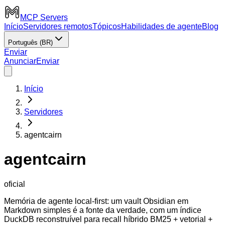
MCP Servers
Início
Servidores remotos
Tópicos
Habilidades de agente
Blog
Português (BR)
Enviar
Anunciar
Enviar
Início
Servidores
agentcairn
agentcairn
oficial
Memória de agente local-first: um vault Obsidian em
Markdown simples é a fonte da verdade, com um índice
DuckDB reconstruível para recall híbrido BM25 + vetorial +