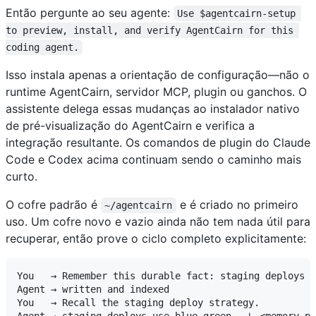
Então pergunte ao seu agente:
Use $agentcairn-setup 
to preview, install, and verify AgentCairn for this 
coding agent.
Isso instala apenas a orientação de configuração—não o
runtime AgentCairn, servidor MCP, plugin ou ganchos. O
assistente delega essas mudanças ao instalador nativo
de pré-visualização do AgentCairn e verifica a
integração resultante. Os comandos de plugin do Claude
Code e Codex acima continuam sendo o caminho mais
curto.
O cofre padrão é
e é criado no primeiro
~/agentcairn
uso. Um cofre novo e vazio ainda não tem nada útil para
recuperar, então prove o ciclo completo explicitamente:
You   → Remember this durable fact: staging deploys u
Agent → written and indexed

You   → Recall the staging deploy strategy.
