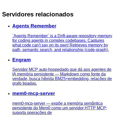
Servidores relacionados
Agents Remember
`Agents Remember` is a Drift-aware repository memory
for coding agents in complex codebases. Captures
what code can't say on its own! Retrieves memory by
path, semantic search, and relationship (code-graph).
Engram
Servidor MCP auto-hospedado que dá aos agentes de
IA memória persistente — Markdown como fonte da
verdade, busca híbrida BM25+embedding, relações de
grafo tipadas.
mem0-mcp-server
mem0-mcp-server — expõe a memória semântica
persistente do Mem0 como um servidor HTTP MCP;
suporta operações de