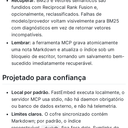
Recuperar:
BM25 e vetores semânticos são
fundidos com Reciprocal Rank Fusion e,
opcionalmente, reclassificados. Falhas de
modelo/provedor voltam visivelmente para BM25
com diagnósticos em vez de retornar vetores
incompatíveis.
Lembrar:
a ferramenta MCP grava atomicamente
uma nota Markdown e atualiza o índice sob um
bloqueio de escritor, tornando um salvamento bem-
sucedido imediatamente recuperável.
Projetado para confiança
Local por padrão.
FastEmbed executa localmente, o
servidor MCP usa stdio, não há daemon obrigatório
ou banco de dados externo, e não há telemetria.
Limites claros.
O cofre sincronizado contém
Markdown; por padrão, o índice
reconstruível
fica fora dele. Symlinks do