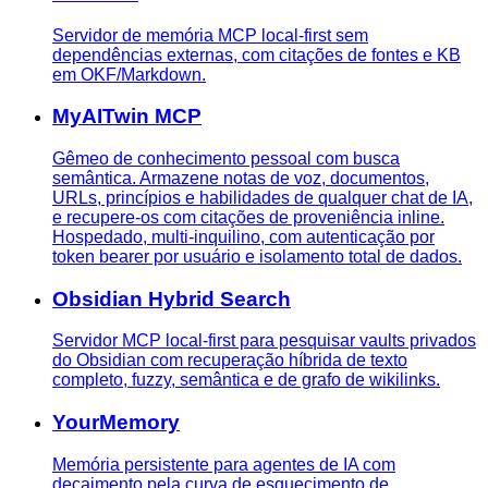
Servidor de memória MCP local-first sem
dependências externas, com citações de fontes e KB
em OKF/Markdown.
MyAITwin MCP
Gêmeo de conhecimento pessoal com busca
semântica. Armazene notas de voz, documentos,
URLs, princípios e habilidades de qualquer chat de IA,
e recupere-os com citações de proveniência inline.
Hospedado, multi-inquilino, com autenticação por
token bearer por usuário e isolamento total de dados.
Obsidian Hybrid Search
Servidor MCP local-first para pesquisar vaults privados
do Obsidian com recuperação híbrida de texto
completo, fuzzy, semântica e de grafo de wikilinks.
YourMemory
Memória persistente para agentes de IA com
decaimento pela curva de esquecimento de