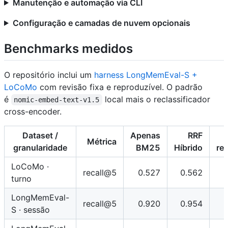
Manutenção e automação via CLI
Configuração e camadas de nuvem opcionais
Benchmarks medidos
O repositório inclui um
harness LongMemEval-S +
LoCoMo
com revisão fixa e reproduzível. O padrão
é
local mais o reclassificador
nomic-embed-text-v1.5
cross-encoder.
Dataset /
Apenas
RRF
Métrica
granularidade
BM25
Híbrido
rec
LoCoMo ·
recall@5
0.527
0.562
turno
LongMemEval-
recall@5
0.920
0.954
S · sessão