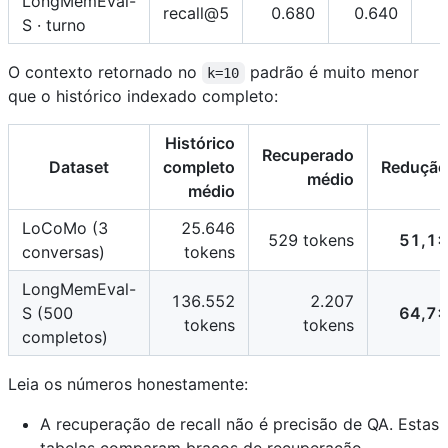
LongMemEval-
recall@5
0.680
0.640
S · turno
O contexto retornado no
padrão é muito menor
k=10
que o histórico indexado completo:
Histórico
Recuperado
Dataset
completo
Redução
médio
médio
LoCoMo (3
25.646
529 tokens
51,1×
conversas)
tokens
LongMemEval-
136.552
2.207
S (500
64,7×
tokens
tokens
completos)
Leia os números honestamente:
A recuperação de recall não é precisão de QA. Estas
tabelas comparam braços de recuperação