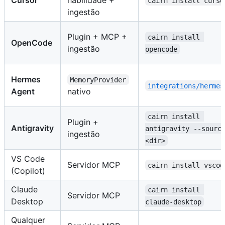
cairn install curso
ingestão
Plugin + MCP +
cairn install 
OpenCode
ingestão
opencode
Hermes
MemoryProvider
integrations/hermes
Agent
nativo
cairn install 
Plugin +
Antigravity
antigravity --sourc
ingestão
<dir>
VS Code
Servidor MCP
cairn install vscod
(Copilot)
Claude
cairn install 
Servidor MCP
Desktop
claude-desktop
Qualquer