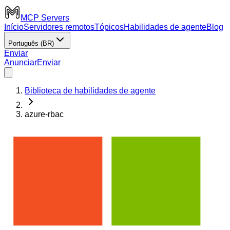
MCP Servers
Início
Servidores remotos
Tópicos
Habilidades de agente
Blog
Português (BR)
Enviar
Anunciar
Enviar
Biblioteca de habilidades de agente
azure-rbac