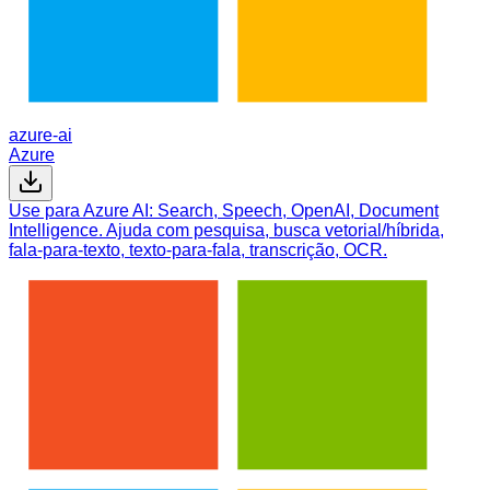
azure-ai
Azure
Use para Azure AI: Search, Speech, OpenAI, Document
Intelligence. Ajuda com pesquisa, busca vetorial/híbrida,
fala-para-texto, texto-para-fala, transcrição, OCR.