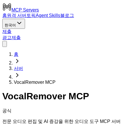
MCP Servers
홈
원격 서버
토픽
Agent Skills
블로그
한국어
제출
광고
제출
홈
서버
VocalRemover MCP
VocalRemover MCP
공식
전문 오디오 편집 및 AI 증강을 위한 오디오 도구 MCP 서버