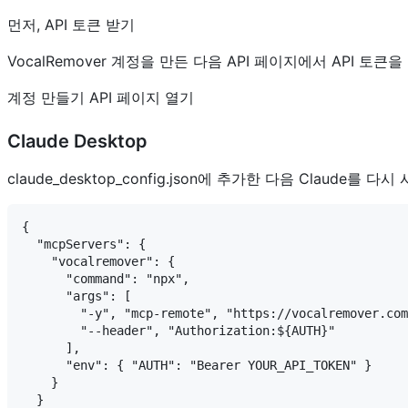
먼저, API 토큰 받기
VocalRemover 계정을 만든 다음 API 페이지에서 API 
계정 만들기 API 페이지 열기
Claude Desktop
claude_desktop_config.json에 추가한 다음 Claude를 다
{

  "mcpServers": {

    "vocalremover": {

      "command": "npx",

      "args": [

        "-y", "mcp-remote", "https://vocalremover.com
        "--header", "Authorization:${AUTH}"

      ],

      "env": { "AUTH": "Bearer YOUR_API_TOKEN" }

    }

  }
