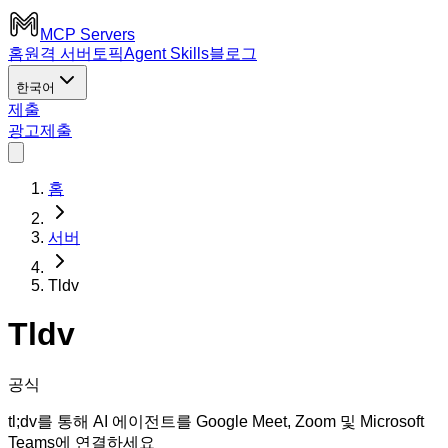
MCP Servers
홈
원격 서버
토픽
Agent Skills
블로그
한국어
제출
광고
제출
홈
서버
Tldv
Tldv
공식
tl;dv를 통해 AI 에이전트를 Google Meet, Zoom 및 Microsoft
Teams에 연결하세요