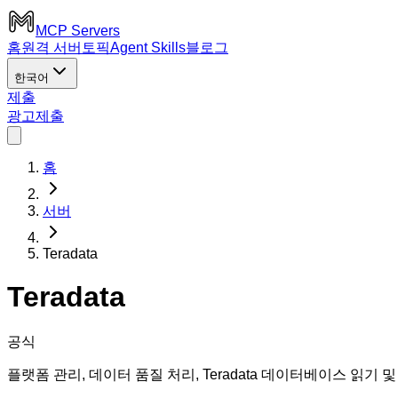
MCP Servers
홈
원격 서버
토픽
Agent Skills
블로그
한국어
제출
광고
제출
홈
서버
Teradata
Teradata
공식
플랫폼 관리, 데이터 품질 처리, Teradata 데이터베이스 읽기