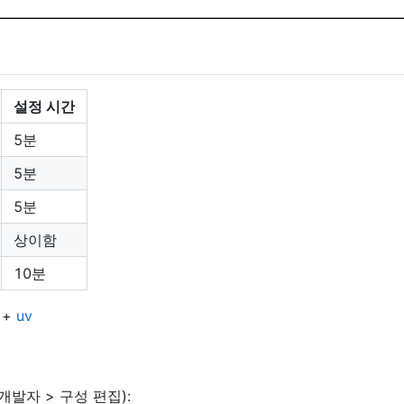
설정 시간
5분
5분
5분
상이함
10분
 +
uv
개발자 > 구성 편집):