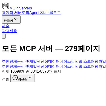
MCP Servers
홈
원격 서버
토픽
Agent Skills
블로그
한국어
제출
광고
제출
모든 MCP 서버
— 279페이지
추천
전체
공식 🌟
개발
생산성
데이터베이스
검색
웹 스크래핑
파일
추천
전체
공식 🌟
개발
생산성
데이터베이스
검색
웹 스크래핑
파일
전체 10699개 중 8341-8370개 표시
정렬:
최신순