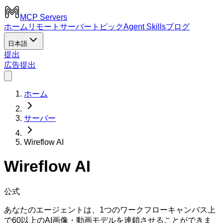
MCP Servers
ホーム
リモートサーバー
トピック
Agent Skills
ブログ
日本語
提出
広告
提出
ホーム
サーバー
Wireflow AI
Wireflow AI
公式
あなたのエージェントは、1つのワークフローキャンバス上
で60以上のAI画像・動画モデルを連鎖させることができま