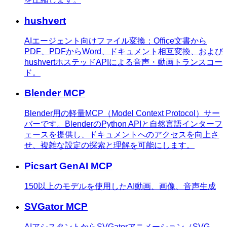
hushvert
AIエージェント向けファイル変換：Office文書から
PDF、PDFからWord、ドキュメント相互変換、および
hushvertホステッドAPIによる音声・動画トランスコー
ド。
Blender MCP
Blender用の軽量MCP（Model Context Protocol）サー
バーです。BlenderのPython APIと自然言語インターフ
ェースを提供し、ドキュメントへのアクセスを向上さ
せ、複雑な設定の探索と理解を可能にします。
Picsart GenAI MCP
150以上のモデルを使用したAI動画、画像、音声生成
SVGator MCP
AIアシスタントからSVGatorアニメーション（SVG、