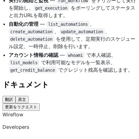
実行の開始と監視
—
をトリガーして実行
run_workflow
を開始し、
をポーリングしてステータス
get_execution
と出力URLを取得します。
自動化の管理
—
、
list_automations
、
、
create_automation
update_automation
を使用して、定期実行のスケジュー
delete_automation
ル設定、一時停止、削除を行います。
アカウント情報の確認
—
で本人確認、
whoami
で利用可能なモデルを一覧表示、
list_models
でクレジット残高を確認します。
get_credit_balance
ドキュメント
翻訳
原文
更新をリクエスト
Wireflow
Developers