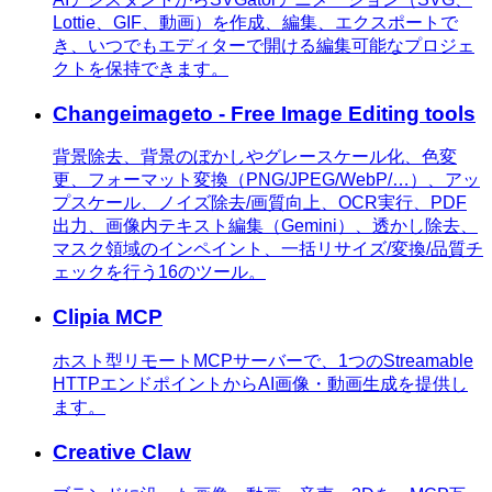
Lottie、GIF、動画）を作成、編集、エクスポートで
き、いつでもエディターで開ける編集可能なプロジェ
クトを保持できます。
Changeimageto - Free Image Editing tools
背景除去、背景のぼかしやグレースケール化、色変
更、フォーマット変換（PNG/JPEG/WebP/…）、アッ
プスケール、ノイズ除去/画質向上、OCR実行、PDF
出力、画像内テキスト編集（Gemini）、透かし除去、
マスク領域のインペイント、一括リサイズ/変換/品質チ
ェックを行う16のツール。
Clipia MCP
ホスト型リモートMCPサーバーで、1つのStreamable
HTTPエンドポイントからAI画像・動画生成を提供し
ます。
Creative Claw