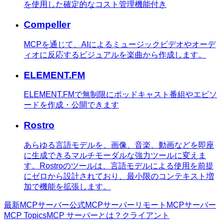
を使用した確定的なコスト管理機能付き
Compeller
MCPを通じて、AIによるミュージックビデオやオーデ
ィオに反応するビジュアルを楽曲から作成します。
ELEMENT.FM
ELEMENT.FMで無制限にポッドキャスト番組やエピソ
ードを作成・公開できます
Rostro
あらゆる言語モデルを、画像、音楽、動画などを即座
に生成できるマルチモーダルな強力ツールに変えま
す。Rostroのツールは、言語モデルによる使用を前提
にゼロから設計されており、最小限のコンテキスト増
加で機能を拡張します。
最新MCPサーバー
公式MCPサーバー
リモートMCPサーバー
MCP Topics
MCP サーバーとは？
クライアント