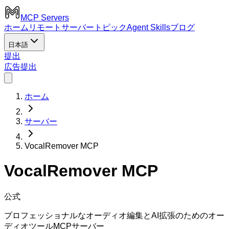
MCP Servers
ホーム
リモートサーバー
トピック
Agent Skills
ブログ
日本語
提出
広告
提出
ホーム
サーバー
VocalRemover MCP
VocalRemover MCP
公式
プロフェッショナルなオーディオ編集とAI拡張のためのオー
ディオツールMCPサーバー