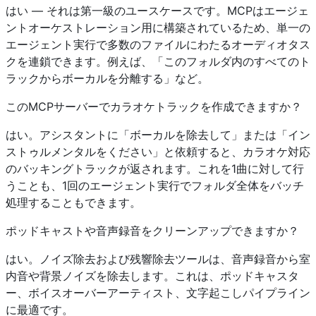
はい — それは第一級のユースケースです。MCPはエージェ
ントオーケストレーション用に構築されているため、単一の
エージェント実行で多数のファイルにわたるオーディオタス
クを連鎖できます。例えば、「このフォルダ内のすべてのト
ラックからボーカルを分離する」など。
このMCPサーバーでカラオケトラックを作成できますか？
はい。アシスタントに「ボーカルを除去して」または「イン
ストゥルメンタルをください」と依頼すると、カラオケ対応
のバッキングトラックが返されます。これを1曲に対して行
うことも、1回のエージェント実行でフォルダ全体をバッチ
処理することもできます。
ポッドキャストや音声録音をクリーンアップできますか？
はい。ノイズ除去および残響除去ツールは、音声録音から室
内音や背景ノイズを除去します。これは、ポッドキャスタ
ー、ボイスオーバーアーティスト、文字起こしパイプライン
に最適です。