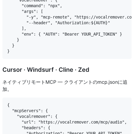
    "vocalremover": {

      "command": "npx",

      "args": [

        "-y", "mcp-remote", "https://vocalremover.com
        "--header", "Authorization:${AUTH}"

      ],

      "env": { "AUTH": "Bearer YOUR_API_TOKEN" }

    }

  }

Cursor · Windsurf · Cline · Zed
ネイティブリモートMCP — クライアントのmcp.jsonに追
加。
{

  "mcpServers": {

    "vocalremover": {

      "url": "https://vocalremover.com/mcp/audio",

      "headers": {

        "Authorization": "Bearer YOUR_API_TOKEN"
