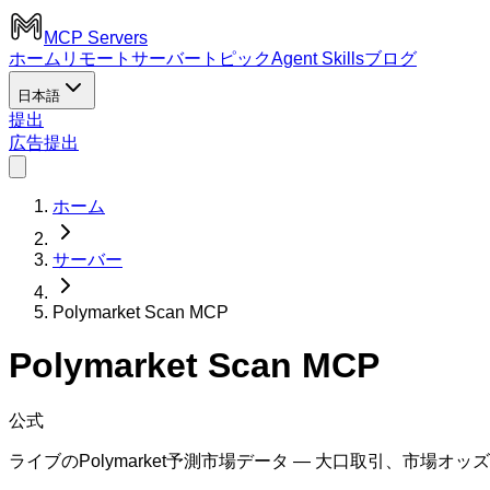
MCP Servers
ホーム
リモートサーバー
トピック
Agent Skills
ブログ
日本語
提出
広告
提出
ホーム
サーバー
Polymarket Scan MCP
Polymarket Scan MCP
公式
ライブのPolymarket予測市場データ — 大口取引、市