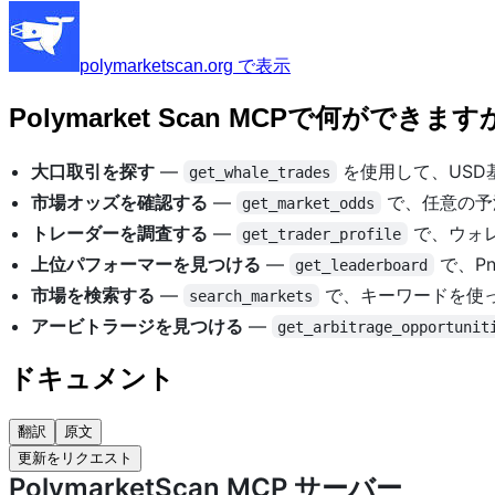
polymarketscan.org で表示
Polymarket Scan MCPで何ができま
大口取引を探す
—
を使用して、USD
get_whale_trades
市場オッズを確認する
—
で、任意の予
get_market_odds
トレーダーを調査する
—
で、ウォ
get_trader_profile
上位パフォーマーを見つける
—
で、P
get_leaderboard
市場を検索する
—
で、キーワードを使
search_markets
アービトラージを見つける
—
get_arbitrage_opportunit
ドキュメント
翻訳
原文
更新をリクエスト
PolymarketScan MCP サーバー