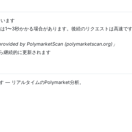
ています
には1〜3秒かかる場合があります。後続のリクエストは高速で
rovided by PolymarketScan (polymarketscan.org)」
市場から継続的に更新されます
— リアルタイムのPolymarket分析。