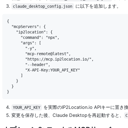
に以下を追加します。
claude_desktop_config.json
{

  "mcpServers": {

    "ip2location": {

      "command": "npx",

      "args": [

        "-y",

        "mcp-remote@latest",

        "https://mcp.ip2location.io/",

        "--header",

        "X-API-Key:YOUR_API_KEY"

      ]

    }

  }

を実際のIP2Location.io APIキ
YOUR_API_KEY
変更を保存した後、Claude Desktopを再起動すると、
C