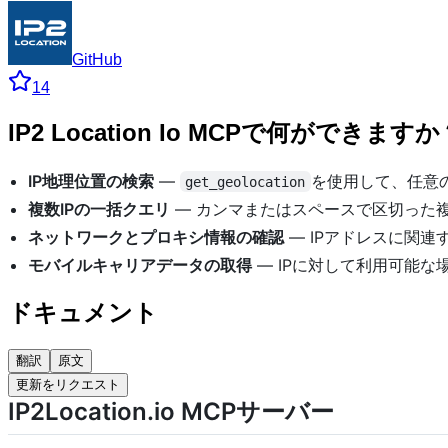
GitHub
14
IP2 Location Io MCPで何ができますか
IP地理位置の検索
—
を使用して、任意の
get_geolocation
複数IPの一括クエリ
— カンマまたはスペースで区切った
ネットワークとプロキシ情報の確認
— IPアドレスに関
モバイルキャリアデータの取得
— IPに対して利用可能な
ドキュメント
翻訳
原文
更新をリクエスト
IP2Location.io MCPサーバー