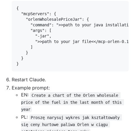
{

  "mcpServers": {

    "orlenWholesalePriceJar": {

      "command": ">>path to your java installatio
      "args": [

        "-jar",

        ">>path to your jar file<</mcp-orlen-0.1.
      ]

    }

  }

Restart Claude.
Example prompt:
EN:
Create a chart of the Orlen wholesale 
price of the fuel in the last month of this 
year
PL:
Proszę narysuj wykres jak kształtowały 
się ceny hurtowe paliwa Orlen w ciągu 