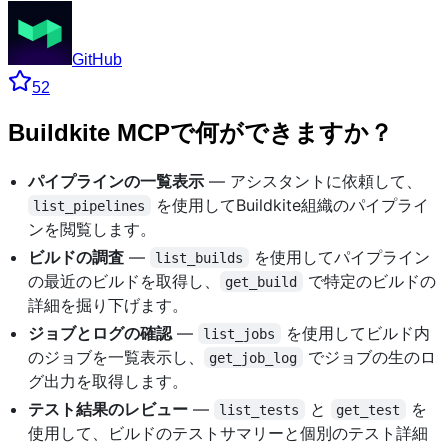
GitHub
52
Buildkite MCPで何ができますか？
パイプラインの一覧表示
— アシスタントに依頼して、
を使用してBuildkite組織のパイプライ
list_pipelines
ンを閲覧します。
ビルドの調査
—
を使用してパイプライン
list_builds
の最近のビルドを取得し、
で特定のビルドの
get_build
詳細を掘り下げます。
ジョブとログの確認
—
を使用してビルド内
list_jobs
のジョブを一覧表示し、
でジョブの生のロ
get_job_log
グ出力を取得します。
テスト結果のレビュー
—
と
を
list_tests
get_test
使用して、ビルドのテストサマリーと個別のテスト詳細