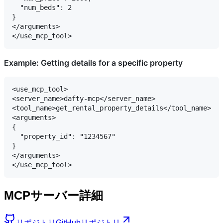
  "num_beds": 2

}

</arguments>

Example: Getting details for a specific property
<use_mcp_tool>

<server_name>dafty-mcp</server_name>

<tool_name>get_rental_property_details</tool_name>

<arguments>

{

  "property_id": "1234567"

}

</arguments>

MCPサーバー詳細
リポジトリ
GitHubリポジトリ