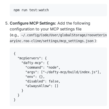
Configure MCP Settings:
Add the following
configuration to your MCP settings file
(e.g.,
~/.config/Code/User/globalStorage/rooveterin
):
aryinc.roo-cline/settings/mcp_settings.json
{

  "mcpServers": {

    "dafty-mcp": {

      "command": "node",

      "args": ["~/dafty-mcp/build/index.js"],

      "env": {},

      "disabled": false,

      "alwaysAllow": []

    }

  }
