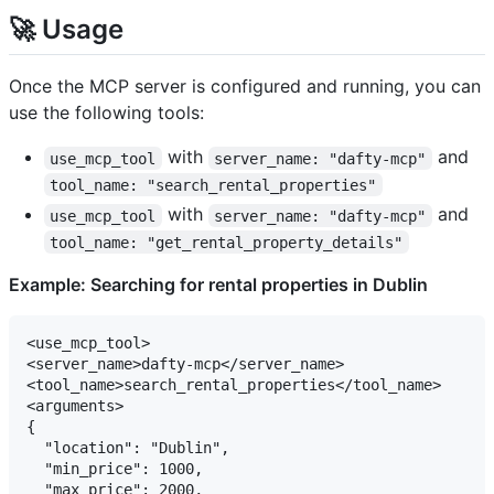
🚀 Usage
Once the MCP server is configured and running, you can
use the following tools:
with
and
use_mcp_tool
server_name: "dafty-mcp"
tool_name: "search_rental_properties"
with
and
use_mcp_tool
server_name: "dafty-mcp"
tool_name: "get_rental_property_details"
Example: Searching for rental properties in Dublin
<use_mcp_tool>

<server_name>dafty-mcp</server_name>

<tool_name>search_rental_properties</tool_name>

<arguments>

{

  "location": "Dublin",

  "min_price": 1000,

  "max_price": 2000,
