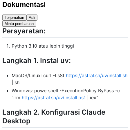
Dokumentasi
Terjemahan
Asli
Minta pembaruan
Persyaratan:
Python 3.10 atau lebih tinggi
Langkah 1. Instal uv:
MacOS/Linux: curl -LsSf
https://astral.sh/uv/install.sh
| sh
Windows: powershell -ExecutionPolicy ByPass -c
"irm
https://astral.sh/uv/install.ps1
| iex"
Langkah 2. Konfigurasi Claude
Desktop