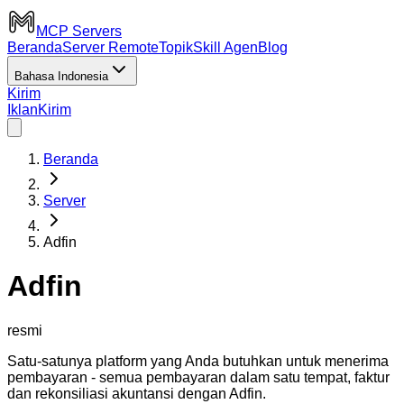
MCP Servers
Beranda
Server Remote
Topik
Skill Agen
Blog
Bahasa Indonesia
Kirim
Iklan
Kirim
Beranda
Server
Adfin
Adfin
resmi
Satu-satunya platform yang Anda butuhkan untuk menerima
pembayaran - semua pembayaran dalam satu tempat, faktur
dan rekonsiliasi akuntansi dengan Adfin.