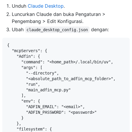
Unduh
Claude Desktop
.
Luncurkan Claude dan buka Pengaturan >
Pengembang > Edit Konfigurasi.
Ubah
dengan:
claude_desktop_config.json
{

  "mcpServers": {

    "Adfin": {

      "command": "<home_path>/.local/bin/uv",

      "args": [

        "--directory",

        "<absolute_path_to_adfin_mcp_folder>",

        "run",

        "main_adfin_mcp.py"

      ],

      "env": {

        "ADFIN_EMAIL": "<email>",

        "ADFIN_PASSWORD": "<password>"

      }

    },

    "filesystem": {
