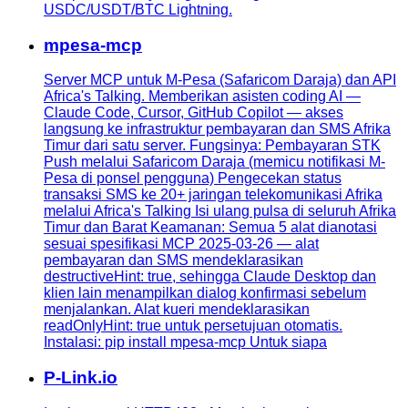
USDC/USDT/BTC Lightning.
mpesa-mcp
Server MCP untuk M-Pesa (Safaricom Daraja) dan API
Africa's Talking. Memberikan asisten coding AI —
Claude Code, Cursor, GitHub Copilot — akses
langsung ke infrastruktur pembayaran dan SMS Afrika
Timur dari satu server. Fungsinya: Pembayaran STK
Push melalui Safaricom Daraja (memicu notifikasi M-
Pesa di ponsel pengguna) Pengecekan status
transaksi SMS ke 20+ jaringan telekomunikasi Afrika
melalui Africa's Talking Isi ulang pulsa di seluruh Afrika
Timur dan Barat Keamanan: Semua 5 alat dianotasi
sesuai spesifikasi MCP 2025-03-26 — alat
pembayaran dan SMS mendeklarasikan
destructiveHint: true, sehingga Claude Desktop dan
klien lain menampilkan dialog konfirmasi sebelum
menjalankan. Alat kueri mendeklarasikan
readOnlyHint: true untuk persetujuan otomatis.
Instalasi: pip install mpesa-mcp Untuk siapa
P-Link.io