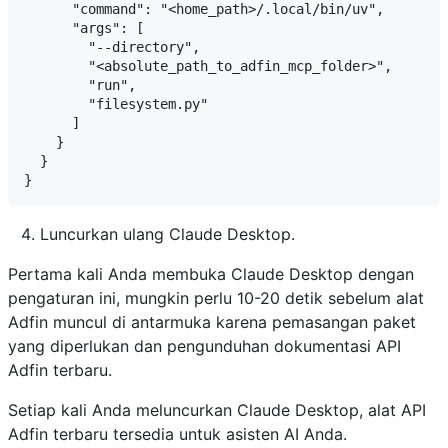
      "command": "<home_path>/.local/bin/uv",

      "args": [

        "--directory",

        "<absolute_path_to_adfin_mcp_folder>",

        "run",

        "filesystem.py"

      ]

    }

  }

Luncurkan ulang Claude Desktop.
Pertama kali Anda membuka Claude Desktop dengan
pengaturan ini, mungkin perlu 10-20 detik sebelum alat
Adfin muncul di antarmuka karena pemasangan paket
yang diperlukan dan pengunduhan dokumentasi API
Adfin terbaru.
Setiap kali Anda meluncurkan Claude Desktop, alat API
Adfin terbaru tersedia untuk asisten AI Anda.