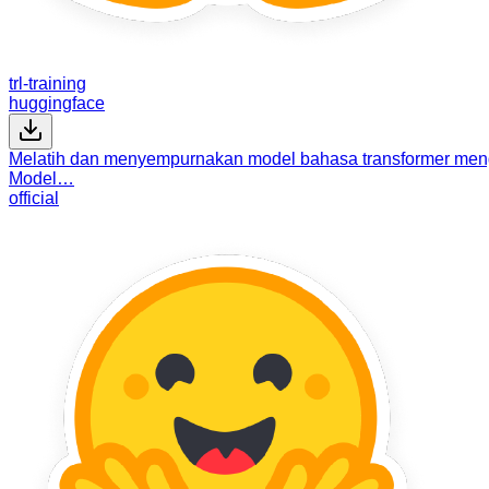
trl-training
huggingface
Melatih dan menyempurnakan model bahasa transformer men
Model…
official