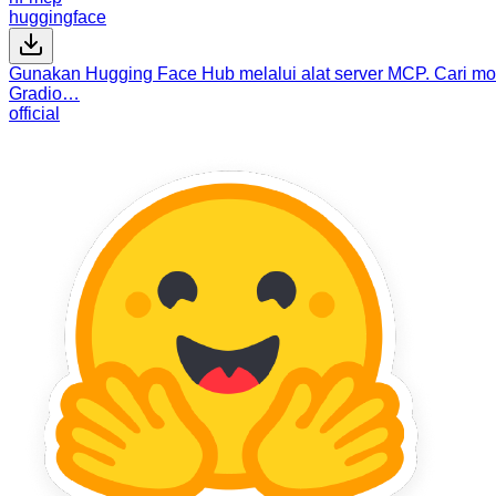
huggingface
Gunakan Hugging Face Hub melalui alat server MCP. Cari mode
Gradio…
official