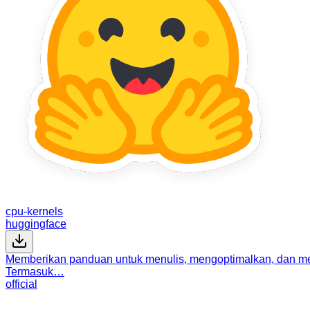
cpu-kernels
huggingface
Memberikan panduan untuk menulis, mengoptimalkan, dan me
Termasuk…
official