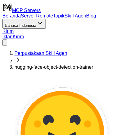
MCP Servers
Beranda
Server Remote
Topik
Skill Agen
Blog
Bahasa Indonesia
Kirim
Iklan
Kirim
Perpustakaan Skill Agen
hugging-face-object-detection-trainer