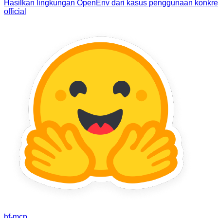
Hasilkan lingkungan OpenEnv dari kasus penggunaan konkret
official
hf-mcp