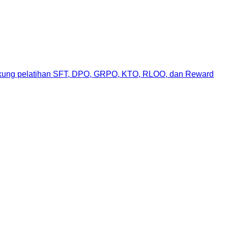
ukung pelatihan SFT, DPO, GRPO, KTO, RLOO, dan Reward