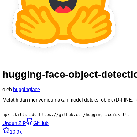
hugging-face-object-detectio
oleh
huggingface
Melatih dan menyempurnakan model deteksi objek (D-FINE
npx skills add https://github.com/huggingface/skills -
Unduh ZIP
GitHub
10.9k