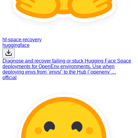
hf-space-recovery
huggingface
Diagnose and recover failing or stuck Hugging Face Space
deployments for OpenEnv environments. Use when
deploying envs from `envs/` to the Hub (`openenv`…
official