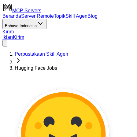
MCP Servers
Beranda
Server Remote
Topik
Skill Agen
Blog
Bahasa Indonesia
Kirim
Iklan
Kirim
Perpustakaan Skill Agen
Hugging Face Jobs