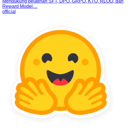
Mendukung pelatihan SFT, DPO, GRPO, KTO, RLOO, dan
Reward Model…
official