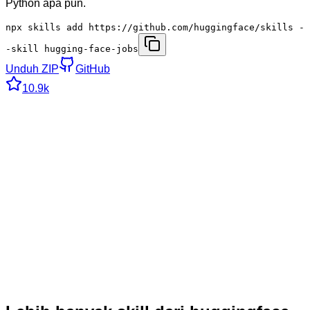
Python apa pun.
npx skills add https://github.com/huggingface/skills -
-skill hugging-face-jobs
Unduh ZIP
GitHub
10.9k