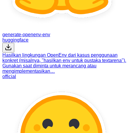
generate-openenv-env
huggingface
Hasilkan lingkungan OpenEnv dari kasus penggunaan
konkret (misalnya, "hasilkan env untuk pustaka textarena").
Gunakan saat diminta untuk merancang atau
mengimplementasikan…
official