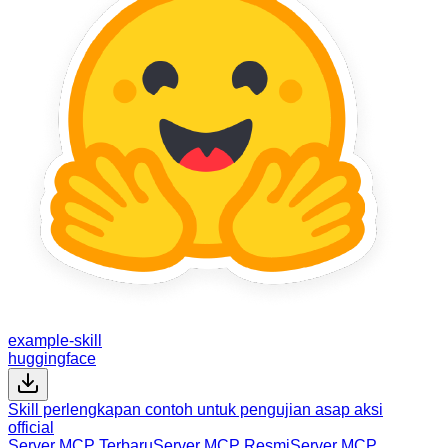
example-skill
huggingface
Skill perlengkapan contoh untuk pengujian asap aksi
official
Server MCP Terbaru
Server MCP Resmi
Server MCP