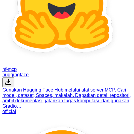
hf-mcp
huggingface
Gunakan Hugging Face Hub melalui alat server MCP. Cari
model, dataset, Spaces, makalah. Dapatkan detail repositori,
ambil dokumentasi, jalankan tugas komputasi, dan gunakan
Gradio…
official