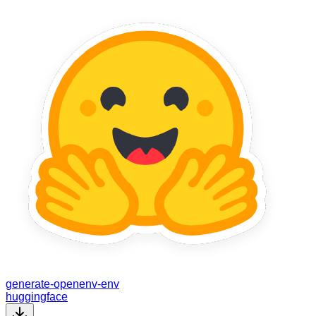
generate-openenv-env
huggingface