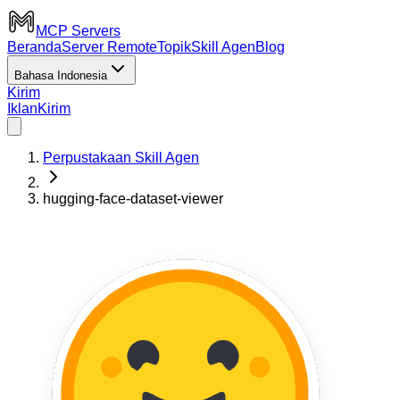
MCP Servers
Beranda
Server Remote
Topik
Skill Agen
Blog
Bahasa Indonesia
Kirim
Iklan
Kirim
Perpustakaan Skill Agen
hugging-face-dataset-viewer