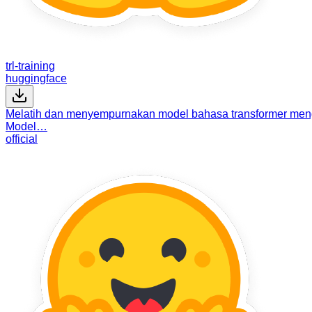
trl-training
huggingface
Melatih dan menyempurnakan model bahasa transformer men
Model…
official