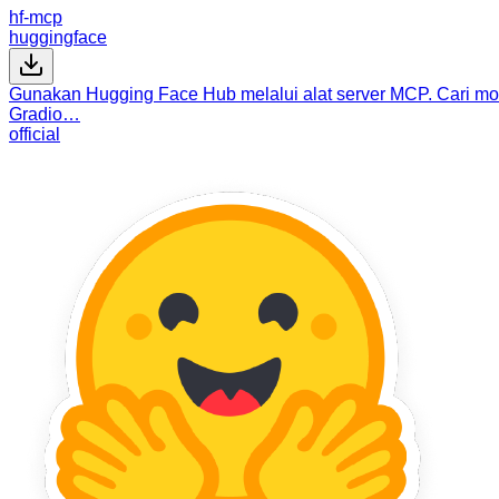
hf-mcp
huggingface
Gunakan Hugging Face Hub melalui alat server MCP. Cari mode
Gradio…
official