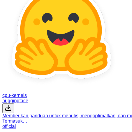
cpu-kernels
huggingface
Memberikan panduan untuk menulis, mengoptimalkan, dan me
Termasuk…
official