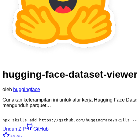
hugging-face-dataset-viewe
oleh
huggingface
Gunakan keterampilan ini untuk alur kerja Hugging Face Datas
mengunduh parquet…
npx skills add https://github.com/huggingface/skills --
Unduh ZIP
GitHub