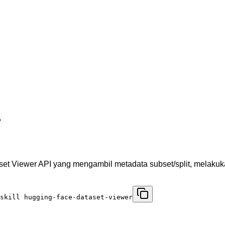
r
et Viewer API yang mengambil metadata subset/split, melakukan
skill hugging-face-dataset-viewer