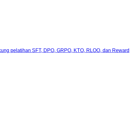
ukung pelatihan SFT, DPO, GRPO, KTO, RLOO, dan Reward