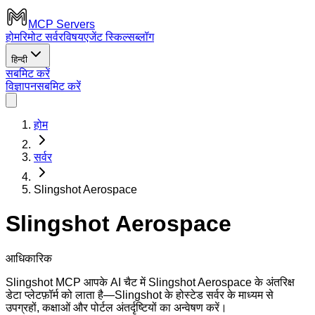
MCP Servers
होम
रिमोट सर्वर
विषय
एजेंट स्किल्स
ब्लॉग
हिन्दी
सबमिट करें
विज्ञापन
सबमिट करें
होम
सर्वर
Slingshot Aerospace
Slingshot Aerospace
आधिकारिक
Slingshot MCP आपके AI चैट में Slingshot Aerospace के अंतरिक्ष
डेटा प्लेटफ़ॉर्म को लाता है—Slingshot के होस्टेड सर्वर के माध्यम से
उपग्रहों, कक्षाओं और पोर्टल अंतर्दृष्टियों का अन्वेषण करें।