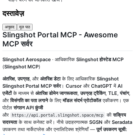
दस्तावेज़
अनुवाद
मूल पाठ
Slingshot Portal MCP - Awesome
MCP सर्वर
Slingshot Aerospace
· आधिकारिक
Slingshot होस्टेड MCP
(
Slingshot MCP
)
अंतरिक्ष
,
उपग्रह
, और
अंतरिक्ष डेटा
के लिए आधिकारिक
Slingshot
Slingshot Portal
MCP सर्वर
।
Cursor
और
ChatGPT
में
AI
एजेंटों
के माध्यम से
अंतरिक्ष डोमेन जागरूकता
,
उपग्रह ट्रैकिंग
,
TLE
,
पंचांग
,
और
विसंगति का पता लगाने
के लिए
मॉडल संदर्भ प्रोटोकॉल
एकीकरण। एक
पोर्टल
संगठन API कुंजी
और
की
सक्रिय
https://api.portal.slingshot.space/mcp
सदस्यता
के साथ कनेक्ट करें। नीचे उदाहरणात्मक
SGSN
और
Seradata
उपकरण तथा मार्केटप्लेस और एनालिटिक्स श्रेणियाँ —
पूर्ण उपकरण सूची: