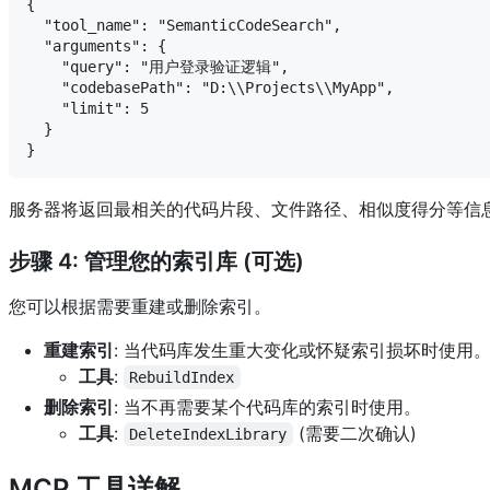
{

  "tool_name": "SemanticCodeSearch",

  "arguments": {

    "query": "用户登录验证逻辑",

    "codebasePath": "D:\\Projects\\MyApp",

    "limit": 5

  }

服务器将返回最相关的代码片段、文件路径、相似度得分等信
步骤 4: 管理您的索引库 (可选)
您可以根据需要重建或删除索引。
重建索引
: 当代码库发生重大变化或怀疑索引损坏时使用
工具
:
RebuildIndex
删除索引
: 当不再需要某个代码库的索引时使用。
工具
:
(需要二次确认)
DeleteIndexLibrary
MCP 工具详解