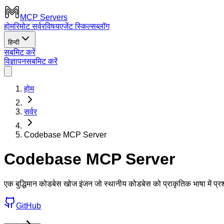
MCP Servers
होम
रिमोट सर्वर
विषय
एजेंट स्किल्स
ब्लॉग
हिन्दी
सबमिट करें
विज्ञापन
सबमिट करें
होम
सर्वर
Codebase MCP Server
Codebase MCP Server
एक बुद्धिमान कोडबेस खोज इंजन जो स्थानीय कोडबेस को प्राकृतिक भाषा में प्रश्
GitHub