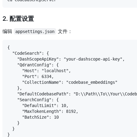
2. 配置设置
编辑
文件：
appsettings.json
{

  "CodeSearch": {

    "DashScopeApiKey": "your-dashscope-api-key",

    "QdrantConfig": {

      "Host": "localhost",

      "Port": 6334,

      "CollectionName": "codebase_embeddings"

    },

    "DefaultCodebasePath": "D:\\Path\\To\\Your\\Codeb
    "SearchConfig": {

      "DefaultLimit": 10,

      "MaxTokenLength": 8192,

      "BatchSize": 10

    }

  }
