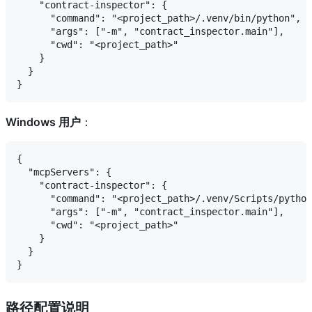
    "contract-inspector": {

      "command": "<project_path>/.venv/bin/python",

      "args": ["-m", "contract_inspector.main"],

      "cwd": "<project_path>"

    }

  }

Windows 用户
：
{

  "mcpServers": {

    "contract-inspector": {

      "command": "<project_path>/.venv/Scripts/python
      "args": ["-m", "contract_inspector.main"],

      "cwd": "<project_path>"

    }

  }

路径配置说明