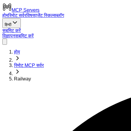
MCP Servers
होम
रिमोट सर्वर
विषय
एजेंट स्किल्स
ब्लॉग
हिन्दी
सबमिट करें
विज्ञापन
सबमिट करें
होम
रिमोट MCP सर्वर
Railway