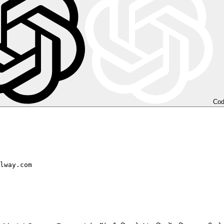
Co
lway.com