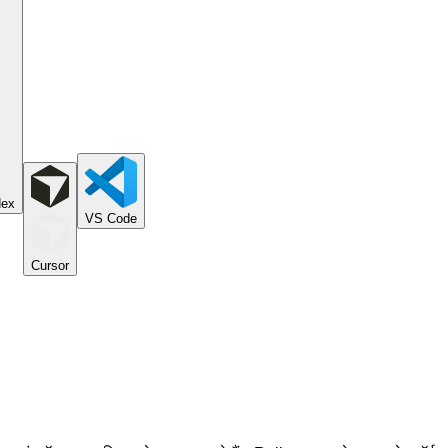
dex
VS Code
Cursor