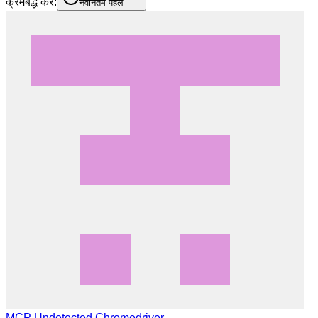
क्रमबद्ध करें:
नवीनतम पहले
MCP Undetected Chromedriver