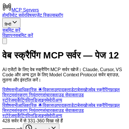
MCP Servers
होम
रिमोट सर्वर
विषय
एजेंट स्किल्स
ब्लॉग
हिन्दी
सबमिट करें
विज्ञापन
सबमिट करें
वेब स्क्रैपिंग MCP सर्वर
— पेज 12
AI एजेंटों के लिए वेब स्क्रैपिंग MCP सर्वर खोजें। Claude, Cursor, VS
Code और अन्य टूल के लिए Model Context Protocol सर्वर ब्राउज़,
तुलना और इंस्टॉल करें।
विशेष
सभी
आधिकारिक 🌟
विकास
उत्पादकता
डेटाबेस
खोज
वेब स्क्रैपिंग
फ़ाइल
सिस्टम
संस्करण नियंत्रण
संचार
क्लाउड सेवा
क्लाउड
स्टोरेज
मार्केटिंग
वित्त
डिज़ाइन
मेमोरी
अन्य
विशेष
सभी
आधिकारिक 🌟
विकास
उत्पादकता
डेटाबेस
खोज
वेब स्क्रैपिंग
फ़ाइल
सिस्टम
संस्करण नियंत्रण
संचार
क्लाउड सेवा
क्लाउड
स्टोरेज
मार्केटिंग
वित्त
डिज़ाइन
मेमोरी
अन्य
428 सर्वर में से 331-360 दिखा रहे हैं