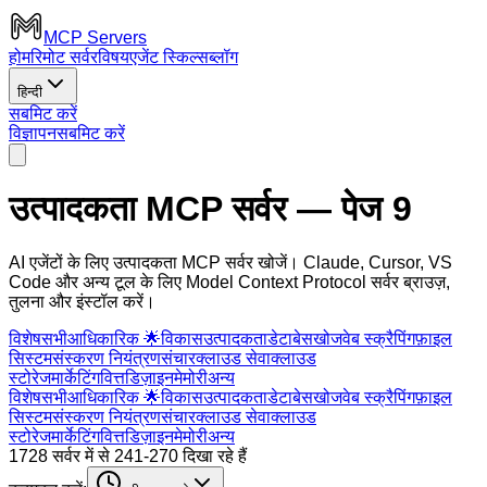
MCP Servers
होम
रिमोट सर्वर
विषय
एजेंट स्किल्स
ब्लॉग
हिन्दी
सबमिट करें
विज्ञापन
सबमिट करें
उत्पादकता MCP सर्वर
— पेज 9
AI एजेंटों के लिए उत्पादकता MCP सर्वर खोजें। Claude, Cursor, VS
Code और अन्य टूल के लिए Model Context Protocol सर्वर ब्राउज़,
तुलना और इंस्टॉल करें।
विशेष
सभी
आधिकारिक 🌟
विकास
उत्पादकता
डेटाबेस
खोज
वेब स्क्रैपिंग
फ़ाइल
सिस्टम
संस्करण नियंत्रण
संचार
क्लाउड सेवा
क्लाउड
स्टोरेज
मार्केटिंग
वित्त
डिज़ाइन
मेमोरी
अन्य
विशेष
सभी
आधिकारिक 🌟
विकास
उत्पादकता
डेटाबेस
खोज
वेब स्क्रैपिंग
फ़ाइल
सिस्टम
संस्करण नियंत्रण
संचार
क्लाउड सेवा
क्लाउड
स्टोरेज
मार्केटिंग
वित्त
डिज़ाइन
मेमोरी
अन्य
1728 सर्वर में से 241-270 दिखा रहे हैं