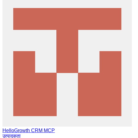
HelloGrowth CRM MCP
उत्पादकता