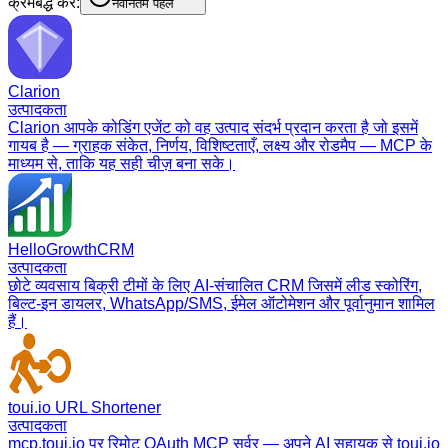
क्रमबद्ध करें:
नवीनतम पहले
Clarion
उत्पादकता
Clarion आपके कोडिंग एजेंट को वह उत्पाद संदर्भ प्रदान करता है जो इसमें
गायब है — ग्राहक संकेत, निर्णय, विशिष्टताएँ, लक्ष्य और रोडमैप — MCP के
माध्यम से, ताकि यह सही चीज़ बना सके।
HelloGrowthCRM
उत्पादकता
छोटे व्यवसाय बिक्री टीमों के लिए AI-संचालित CRM जिसमें लीड स्कोरिंग,
बिल्ट-इन डायलर, WhatsApp/SMS, ईमेल ऑटोमेशन और पूर्वानुमान शामिल
हैं।
toui.io URL Shortener
उत्पादकता
mcp.toui.io पर रिमोट OAuth MCP सर्वर — अपने AI सहायक से toui.io