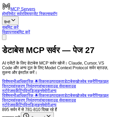
MCP Servers
होम
रिमोट सर्वर
विषय
एजेंट स्किल्स
ब्लॉग
हिन्दी
सबमिट करें
विज्ञापन
सबमिट करें
डेटाबेस MCP सर्वर
— पेज 27
AI एजेंटों के लिए डेटाबेस MCP सर्वर खोजें। Claude, Cursor, VS
Code और अन्य टूल के लिए Model Context Protocol सर्वर ब्राउज़,
तुलना और इंस्टॉल करें।
विशेष
सभी
आधिकारिक 🌟
विकास
उत्पादकता
डेटाबेस
खोज
वेब स्क्रैपिंग
फ़ाइल
सिस्टम
संस्करण नियंत्रण
संचार
क्लाउड सेवा
क्लाउड
स्टोरेज
मार्केटिंग
वित्त
डिज़ाइन
मेमोरी
अन्य
विशेष
सभी
आधिकारिक 🌟
विकास
उत्पादकता
डेटाबेस
खोज
वेब स्क्रैपिंग
फ़ाइल
सिस्टम
संस्करण नियंत्रण
संचार
क्लाउड सेवा
क्लाउड
स्टोरेज
मार्केटिंग
वित्त
डिज़ाइन
मेमोरी
अन्य
895 सर्वर में से 781-810 दिखा रहे हैं