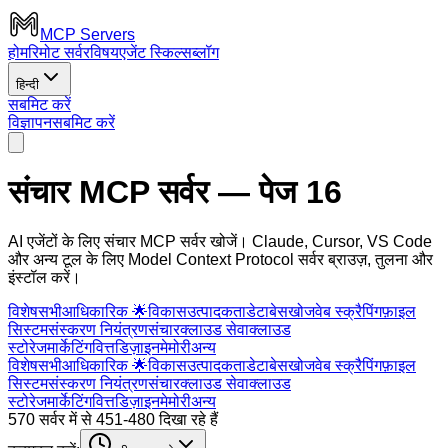
MCP Servers
होम
रिमोट सर्वर
विषय
एजेंट स्किल्स
ब्लॉग
हिन्दी
सबमिट करें
विज्ञापन
सबमिट करें
संचार MCP सर्वर
— पेज 16
AI एजेंटों के लिए संचार MCP सर्वर खोजें। Claude, Cursor, VS Code
और अन्य टूल के लिए Model Context Protocol सर्वर ब्राउज़, तुलना और
इंस्टॉल करें।
विशेष
सभी
आधिकारिक 🌟
विकास
उत्पादकता
डेटाबेस
खोज
वेब स्क्रैपिंग
फ़ाइल
सिस्टम
संस्करण नियंत्रण
संचार
क्लाउड सेवा
क्लाउड
स्टोरेज
मार्केटिंग
वित्त
डिज़ाइन
मेमोरी
अन्य
विशेष
सभी
आधिकारिक 🌟
विकास
उत्पादकता
डेटाबेस
खोज
वेब स्क्रैपिंग
फ़ाइल
सिस्टम
संस्करण नियंत्रण
संचार
क्लाउड सेवा
क्लाउड
स्टोरेज
मार्केटिंग
वित्त
डिज़ाइन
मेमोरी
अन्य
570 सर्वर में से 451-480 दिखा रहे हैं