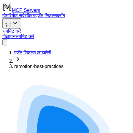
MCP Servers
होम
रिमोट सर्वर
विषय
एजेंट स्किल्स
ब्लॉग
हिन्दी
सबमिट करें
विज्ञापन
सबमिट करें
एजेंट स्किल्स लाइब्रेरी
remotion-best-practices