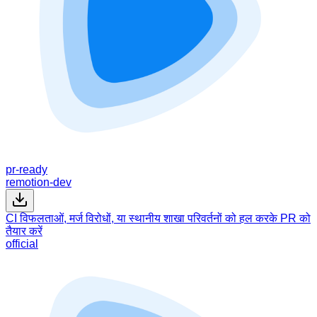
pr-ready
remotion-dev
CI विफलताओं, मर्ज विरोधों, या स्थानीय शाखा परिवर्तनों को हल करके PR को
तैयार करें
official