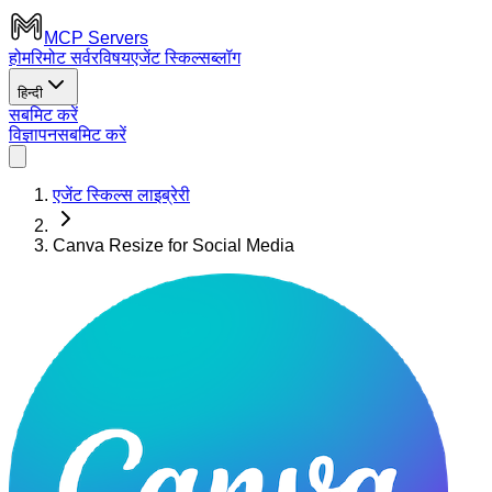
MCP Servers
होम
रिमोट सर्वर
विषय
एजेंट स्किल्स
ब्लॉग
हिन्दी
सबमिट करें
विज्ञापन
सबमिट करें
एजेंट स्किल्स लाइब्रेरी
Canva Resize for Social Media