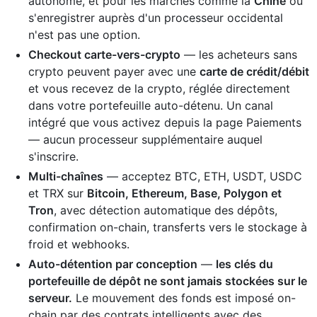
autonome, et pour les marchés comme la
Chine
où
s'enregistrer auprès d'un processeur occidental
n'est pas une option.
Checkout carte-vers-crypto
— les acheteurs sans
crypto peuvent payer avec une
carte de crédit/débit
et vous recevez de la crypto, réglée directement
dans votre portefeuille auto-détenu. Un canal
intégré que vous activez depuis la page Paiements
— aucun processeur supplémentaire auquel
s'inscrire.
Multi-chaînes
— acceptez BTC, ETH, USDT, USDC
et TRX sur
Bitcoin, Ethereum, Base, Polygon et
Tron
, avec détection automatique des dépôts,
confirmation on-chain, transferts vers le stockage à
froid et webhooks.
Auto-détention par conception
—
les clés du
portefeuille de dépôt ne sont jamais stockées sur le
serveur.
Le mouvement des fonds est imposé on-
chain par des contrats intelligents avec des