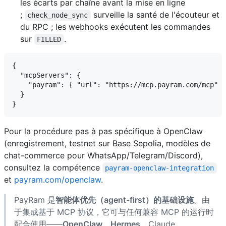
les écarts par chaîne avant la mise en ligne
;
surveille la santé de l'écouteur et
check_node_sync
du RPC ; les webhooks exécutent les commandes
sur
.
FILLED
{

  "mcpServers": {

    "payram": { "url": "https://mcp.payram.com/mcp" }

  }

Pour la procédure pas à pas spécifique à OpenClaw
(enregistrement, testnet sur Base Sepolia, modèles de
chat-commerce pour WhatsApp/Telegram/Discord),
consultez la compétence
payram-openclaw-integration
et
payram.com/openclaw
.
PayRam 是
智能体优先（agent-first）的基础设施
。由
于集成基于 MCP 协议，它可与任何兼容 MCP 的运行时
配合使用——
OpenClaw、Hermes
、Claude