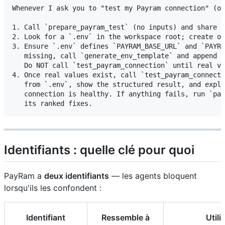
Whenever I ask you to "test my Payram connection" (or
1. Call `prepare_payram_test` (no inputs) and share t
2. Look for a `.env` in the workspace root; create on
3. Ensure `.env` defines `PAYRAM_BASE_URL` and `PAYRA
   missing, call `generate_env_template` and append i
   Do NOT call `test_payram_connection` until real va
4. Once real values exist, call `test_payram_connecti
   from `.env`, show the structured result, and expla
   connection is healthy. If anything fails, run `pay
Identifiants : quelle clé pour quoi
PayRam a
deux identifiants
— les agents bloquent
lorsqu'ils les confondent :
Identifiant
Ressemble à
Utili