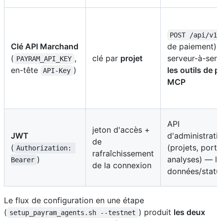
POST /api/v1
Clé API Marchand
de paiement), 
(
,
clé par
projet
serveur-à-ser
PAYRAM_API_KEY
en-tête
)
les outils de 
API-Key
MCP
API
jeton d'accès +
JWT
d'administrati
de
(
(projets, portef
Authorization: 
rafraîchissement
)
analyses) — le
Bearer
de la connexion
données/stat
Le flux de configuration en une étape
(
) produit
les deux
setup_payram_agents.sh --testnet