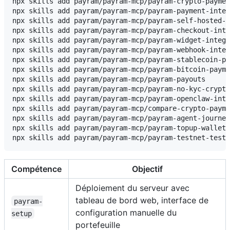
npx skills add payram/payram-mcp/payram-crypto-paymen
npx skills add payram/payram-mcp/payram-payment-integ
npx skills add payram/payram-mcp/payram-self-hosted-p
npx skills add payram/payram-mcp/payram-checkout-inte
npx skills add payram/payram-mcp/payram-widget-integr
npx skills add payram/payram-mcp/payram-webhook-integ
npx skills add payram/payram-mcp/payram-stablecoin-pa
npx skills add payram/payram-mcp/payram-bitcoin-payme
npx skills add payram/payram-mcp/payram-payouts

npx skills add payram/payram-mcp/payram-no-kyc-crypto
npx skills add payram/payram-mcp/payram-openclaw-inte
npx skills add payram/payram-mcp/compare-crypto-payme
npx skills add payram/payram-mcp/payram-agent-journey

npx skills add payram/payram-mcp/payram-topup-wallet-
Compétence
Objectif
Déploiement du serveur avec
tableau de bord web, interface de
payram-
configuration manuelle du
setup
portefeuille