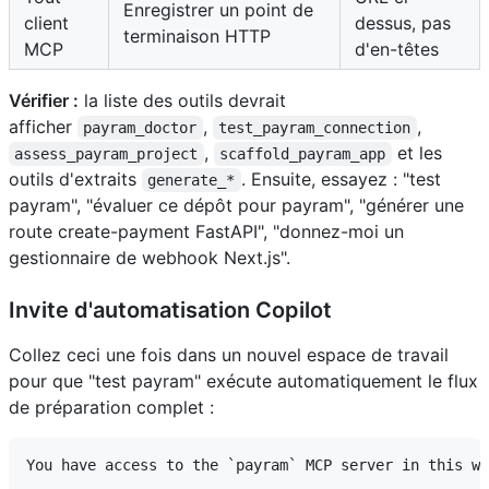
Enregistrer un point de
client
dessus, pas
terminaison HTTP
MCP
d'en-têtes
Vérifier :
la liste des outils devrait
afficher
,
,
payram_doctor
test_payram_connection
,
et les
assess_payram_project
scaffold_payram_app
outils d'extraits
. Ensuite, essayez : "test
generate_*
payram", "évaluer ce dépôt pour payram", "générer une
route create-payment FastAPI", "donnez-moi un
gestionnaire de webhook Next.js".
Invite d'automatisation Copilot
Collez ceci une fois dans un nouvel espace de travail
pour que "test payram" exécute automatiquement le flux
de préparation complet :
You have access to the `payram` MCP server in this wo