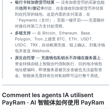
银行卡转加密货币结算
— 没有加密货币的买家也能
用
信用卡/借记卡
付款，你直接收到加密货币并结算
到自托管的钱包。这是内置的支付渠道，在
「Payments（支付）」页面一键开启——无需额外
对接任何第三方支付处理商。
多链支持
— 在 Bitcoin、Ethereum、Base、
Polygon、Tron 上接受 BTC、ETH、USDT、
USDC、TRX，自动检测充值、链上确认、归集冷钱
包并发送 Webhook。
原生自托管
—
充值钱包私钥永不存储在服务器上
，
资金转移由链上智能合约强制执行、目的地冷钱包
地址硬编码，即便服务器被完全攻破也无法盗取资
金。智能体无需持有任何私钥即可运行整个系统。
Comment les agents IA utilisent
PayRam · AI 智能体如何使用 PayRam