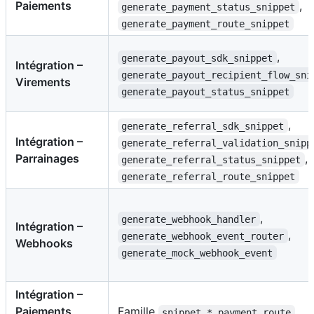
Paiements
,
generate_payment_status_snippet
generate_payment_route_snippet
,
generate_payout_sdk_snippet
Intégration –
generate_payout_recipient_flow_sni
Virements
generate_payout_status_snippet
,
generate_referral_sdk_snippet
Intégration –
generate_referral_validation_snipp
Parrainages
,
generate_referral_status_snippet
generate_referral_route_snippet
,
generate_webhook_handler
Intégration –
,
generate_webhook_event_router
Webhooks
generate_mock_webhook_event
Intégration –
Paiements
Famille
snippet_*_payment_route