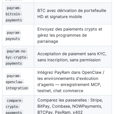
payram-
BTC avec dérivation de portefeuille
bitcoin-
HD et signature mobile
payments
Envoyez des paiements crypto et
payram-
gérez les programmes de
payouts
parrainage
payram-no-
Acceptation de paiement sans KYC,
kyc-crypto-
sans inscription, sans permission
payments
Intégrez PayRam dans OpenClaw /
payram-
les environnements d'exécution
openclaw-
d'agents — enregistrement MCP,
integration
testnet, chat commerce
Comparez les passerelles : Stripe,
compare-
BitPay, Coinbase, NOWPayments,
crypto-
BTCPay, PayRam, x402
payments