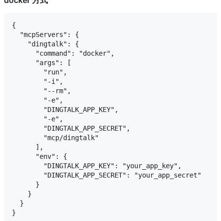
{

  "mcpServers": {

    "dingtalk": {

      "command": "docker",

      "args": [

        "run",

        "-i",

        "--rm",

        "-e",

        "DINGTALK_APP_KEY",

        "-e",

        "DINGTALK_APP_SECRET",

        "mcp/dingtalk"

      ],

      "env": {

        "DINGTALK_APP_KEY": "your_app_key",

        "DINGTALK_APP_SECRET": "your_app_secret"

      }

    }

  }
