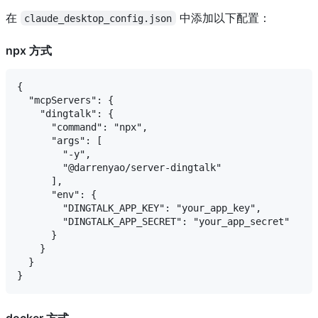
在
中添加以下配置：
claude_desktop_config.json
npx 方式
{

  "mcpServers": {

    "dingtalk": {

      "command": "npx",

      "args": [

        "-y",

        "@darrenyao/server-dingtalk"

      ],

      "env": {

        "DINGTALK_APP_KEY": "your_app_key",

        "DINGTALK_APP_SECRET": "your_app_secret"

      }

    }

  }

docker 方式