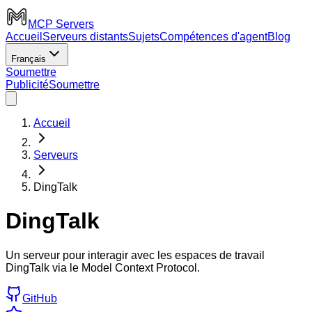
MCP Servers
Accueil
Serveurs distants
Sujets
Compétences d'agent
Blog
Français
Soumettre
Publicité
Soumettre
Accueil
Serveurs
DingTalk
DingTalk
Un serveur pour interagir avec les espaces de travail
DingTalk via le Model Context Protocol.
GitHub