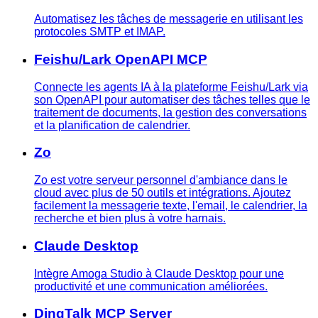
Automatisez les tâches de messagerie en utilisant les
protocoles SMTP et IMAP.
Feishu/Lark OpenAPI MCP
Connecte les agents IA à la plateforme Feishu/Lark via
son OpenAPI pour automatiser des tâches telles que le
traitement de documents, la gestion des conversations
et la planification de calendrier.
Zo
Zo est votre serveur personnel d'ambiance dans le
cloud avec plus de 50 outils et intégrations. Ajoutez
facilement la messagerie texte, l'email, le calendrier, la
recherche et bien plus à votre harnais.
Claude Desktop
Intègre Amoga Studio à Claude Desktop pour une
productivité et une communication améliorées.
DingTalk MCP Server