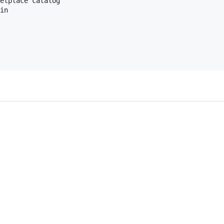
etplace catalog

in
