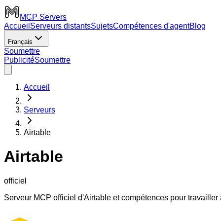
MCP Servers
Accueil
Serveurs distants
Sujets
Compétences d'agent
Blog
Français
Soumettre
Publicité
Soumettre
Accueil
Serveurs
Airtable
Airtable
officiel
Serveur MCP officiel d'Airtable et compétences pour travaille