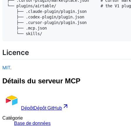
├── .cursor-plugin/marketplace.json     # Cursor mark
└── plugins/airtable/                   # the V1 plug
    ├── .claude-plugin/plugin.json

    ├── .codex-plugin/plugin.json

    ├── .cursor-plugin/plugin.json

    ├── .mcp.json

Licence
MIT
.
Détails du serveur MCP
Dépôt
Dépôt GitHub
Catégorie
Base de données