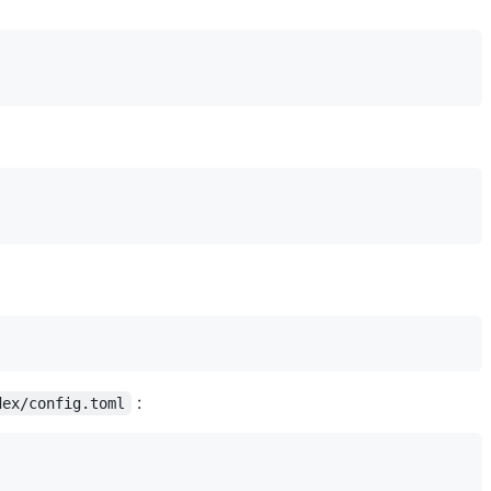
:
dex/config.toml