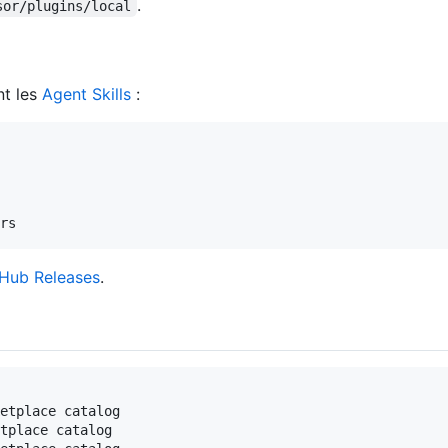
.
sor/plugins/local
nt les
Agent Skills
:
Hub Releases
.
etplace catalog

tplace catalog
