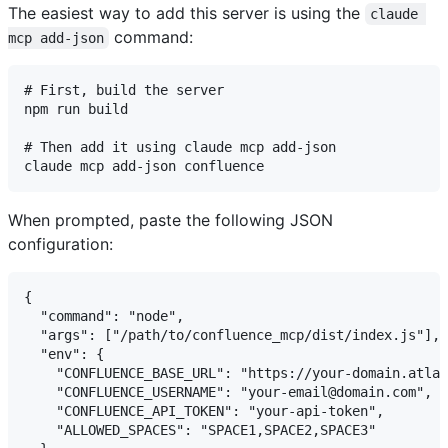
The easiest way to add this server is using the
claude 
command:
mcp add-json
# First, build the server

npm run build

# Then add it using claude mcp add-json

When prompted, paste the following JSON
configuration:
{

  "command": "node",

  "args": ["/path/to/confluence_mcp/dist/index.js"],

  "env": {

    "CONFLUENCE_BASE_URL": "https://your-domain.atlas
    "CONFLUENCE_USERNAME": "your-email@domain.com",

    "CONFLUENCE_API_TOKEN": "your-api-token",

    "ALLOWED_SPACES": "SPACE1,SPACE2,SPACE3"
