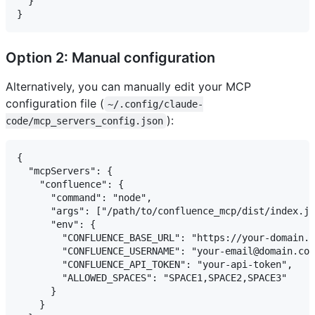
  }

Option 2: Manual configuration
Alternatively, you can manually edit your MCP
configuration file (
~/.config/claude-
):
code/mcp_servers_config.json
{

  "mcpServers": {

    "confluence": {

      "command": "node",

      "args": ["/path/to/confluence_mcp/dist/index.js
      "env": {

        "CONFLUENCE_BASE_URL": "https://your-domain.a
        "CONFLUENCE_USERNAME": "your-email@domain.com
        "CONFLUENCE_API_TOKEN": "your-api-token",

        "ALLOWED_SPACES": "SPACE1,SPACE2,SPACE3"

      }

    }
