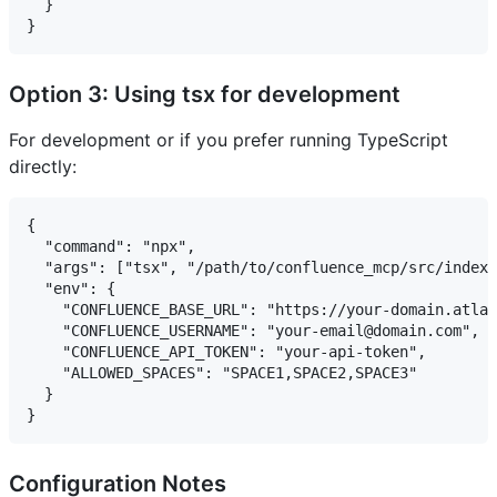
  }

Option 3: Using tsx for development
For development or if you prefer running TypeScript
directly:
{

  "command": "npx",

  "args": ["tsx", "/path/to/confluence_mcp/src/index.
  "env": {

    "CONFLUENCE_BASE_URL": "https://your-domain.atlas
    "CONFLUENCE_USERNAME": "your-email@domain.com",

    "CONFLUENCE_API_TOKEN": "your-api-token",

    "ALLOWED_SPACES": "SPACE1,SPACE2,SPACE3"

  }

Configuration Notes