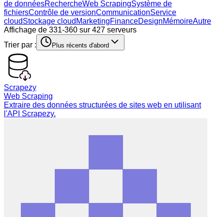
de données
Recherche
Web Scraping
Système de
fichiers
Contrôle de version
Communication
Service
cloud
Stockage cloud
Marketing
Finance
Design
Mémoire
Autre
Affichage de 331-360 sur 427 serveurs
Trier par :
Plus récents d'abord
Scrapezy
Web Scraping
Extraire des données structurées de sites web en utilisant
l'API Scrapezy.