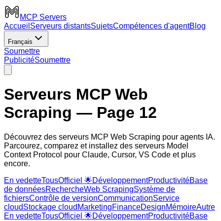
MCP Servers
Accueil
Serveurs distants
Sujets
Compétences d'agent
Blog
Français
Soumettre
Publicité
Soumettre
Serveurs MCP Web
Scraping
— Page 12
Découvrez des serveurs MCP Web Scraping pour agents IA.
Parcourez, comparez et installez des serveurs Model
Context Protocol pour Claude, Cursor, VS Code et plus
encore.
En vedette
Tous
Officiel 🌟
Développement
Productivité
Base
de données
Recherche
Web Scraping
Système de
fichiers
Contrôle de version
Communication
Service
cloud
Stockage cloud
Marketing
Finance
Design
Mémoire
Autre
En vedette
Tous
Officiel 🌟
Développement
Productivité
Base