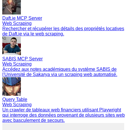
Daft.ie MCP Server
Web Scraping
Rechercher et récupérer les détails des propriétés locatives
de Daft.ie via le web scraping.
SABIS MCP Server
Web Scraping
Accédez aux notes académiques du système SABIS de
l'Université de Sakarya via un scraping web automatisé.
Query Table
Web Scraping
Un crawler de tableaux web financiers utilisant Playwright
qui interroge des données provenant de plusieurs sites web
avec basculement de secours.