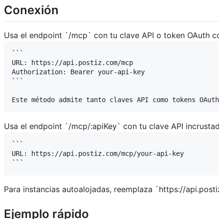
Conexión
Usa el endpoint `/mcp` con tu clave API o token OAuth c
```

URL: https://api.postiz.com/mcp

Authorization: Bearer your-api-key

```

Usa el endpoint `/mcp/:apiKey` con tu clave API incrustad
```

URL: https://api.postiz.com/mcp/your-api-key

Para instancias autoalojadas, reemplaza `https://api.p
Ejemplo rápido