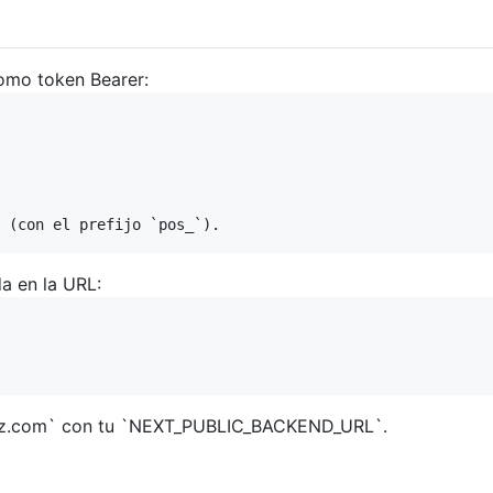
omo token Bearer:
a en la URL:
ostiz.com` con tu `NEXT_PUBLIC_BACKEND_URL`.