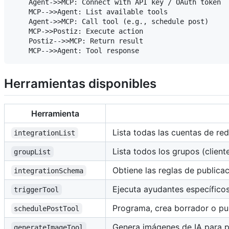
    Agent->>MCP: Connect with API key / OAuth token

    MCP-->>Agent: List available tools

    Agent->>MCP: Call tool (e.g., schedule post)

    MCP->>Postiz: Execute action

    Postiz-->>MCP: Return result

Herramientas disponibles
Herramienta
Lista todas las cuentas de re
integrationList
Lista todos los grupos (client
groupList
Obtiene las reglas de publica
integrationSchema
Ejecuta ayudantes específicos 
triggerTool
Programa, crea borrador o pu
schedulePostTool
Genera imágenes de IA para p
generateImageTool