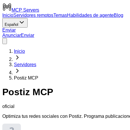
MCP Servers
Inicio
Servidores remotos
Temas
Habilidades de agente
Blog
Español
Enviar
Anunciar
Enviar
Inicio
Servidores
Postiz MCP
Postiz MCP
oficial
Optimiza tus redes sociales con Postiz. Programa publicacione