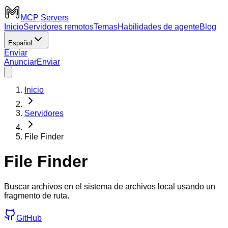
MCP Servers
Inicio
Servidores remotos
Temas
Habilidades de agente
Blog
Español
Enviar
Anunciar
Enviar
Inicio
Servidores
File Finder
File Finder
Buscar archivos en el sistema de archivos local usando un
fragmento de ruta.
GitHub