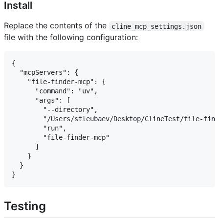
Install
Replace the contents of the
cline_mcp_settings.json
file with the following configuration:
{

  "mcpServers": {

    "file-finder-mcp": {

      "command": "uv",

      "args": [

        "--directory",

        "/Users/stleubaev/Desktop/ClineTest/file-find
        "run",

        "file-finder-mcp"

      ]

    }

  }

Testing