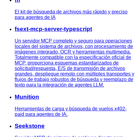
El kit de búsqueda de archivos más rápido y preciso
para agentes de IA
fsext-mcp-server-typescript
Un servidor MCP completo y seguro para operaciones
locales del sistema de archivos, con procesamiento de
imágenes integrado, OCR y herramientas multimedia.
Totalmente compatible con la especificación oficial de
MCP, proporciona esquemas estandarizados de
solicitud/respuesta, E/S de transmisión de archivos
grandes, despliegue remoto con múltiples transportes y
flujos de trabajo robustos de búsqueda y reemplazo de
texto para la integración de agentes LLM.
Munition
Herramientas de carga y búsqueda de vuelos x402-
paid para agentes de IA.
Seekstone