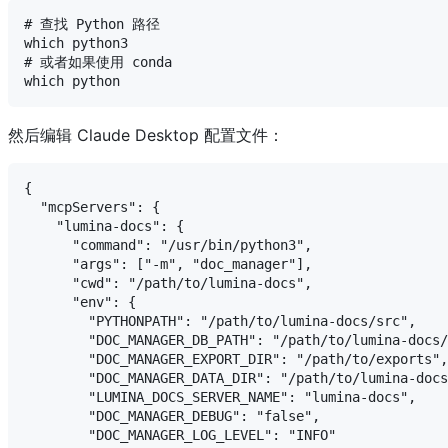
# 查找 Python 路径

which python3

# 或者如果使用 conda

然后编辑 Claude Desktop 配置文件：
{

  "mcpServers": {

    "lumina-docs": {

      "command": "/usr/bin/python3",

      "args": ["-m", "doc_manager"],

      "cwd": "/path/to/lumina-docs",

      "env": {

        "PYTHONPATH": "/path/to/lumina-docs/src",

        "DOC_MANAGER_DB_PATH": "/path/to/lumina-docs/
        "DOC_MANAGER_EXPORT_DIR": "/path/to/exports",

        "DOC_MANAGER_DATA_DIR": "/path/to/lumina-docs
        "LUMINA_DOCS_SERVER_NAME": "lumina-docs",

        "DOC_MANAGER_DEBUG": "false",

        "DOC_MANAGER_LOG_LEVEL": "INFO"
