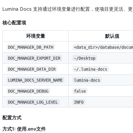
Lumina Docs 支持通过环境变量进行配置，使项目更灵活
核心配置项
环境变量
默认值
DOC_MANAGER_DB_PATH
<data_dir>/database/docu
DOC_MANAGER_EXPORT_DIR
~/Desktop
DOC_MANAGER_DATA_DIR
~/.lumina-docs
LUMINA_DOCS_SERVER_NAME
lumina-docs
DOC_MANAGER_DEBUG
false
DOC_MANAGER_LOG_LEVEL
INFO
配置方式
方式1: 使用.env文件