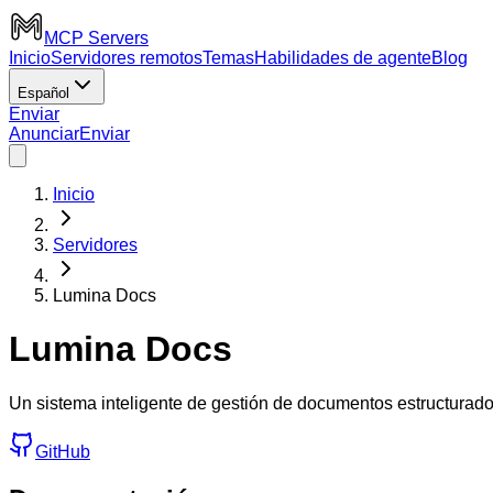
MCP Servers
Inicio
Servidores remotos
Temas
Habilidades de agente
Blog
Español
Enviar
Anunciar
Enviar
Inicio
Servidores
Lumina Docs
Lumina Docs
Un sistema inteligente de gestión de documentos estructurad
GitHub