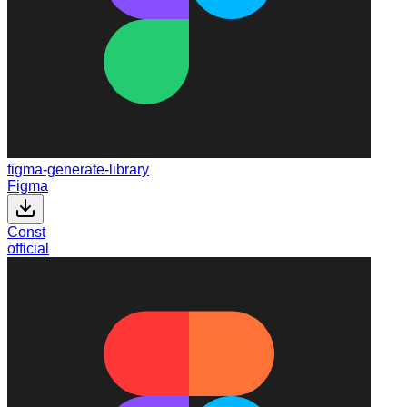
figma-generate-library
Figma
Const
official