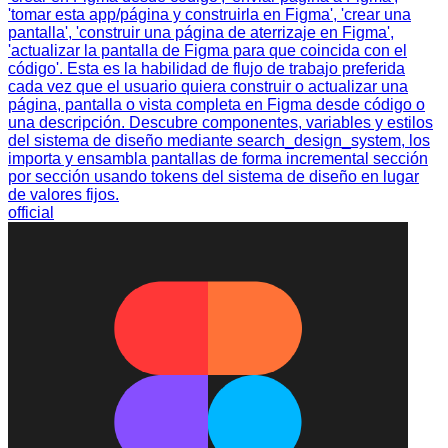
'tomar esta app/página y construirla en Figma', 'crear una
pantalla', 'construir una página de aterrizaje en Figma',
'actualizar la pantalla de Figma para que coincida con el
código'. Esta es la habilidad de flujo de trabajo preferida
cada vez que el usuario quiera construir o actualizar una
página, pantalla o vista completa en Figma desde código o
una descripción. Descubre componentes, variables y estilos
del sistema de diseño mediante search_design_system, los
importa y ensambla pantallas de forma incremental sección
por sección usando tokens del sistema de diseño en lugar
de valores fijos.
official