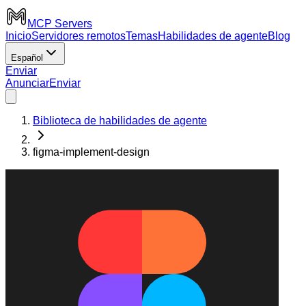
MCP Servers
Inicio
Servidores remotos
Temas
Habilidades de agente
Blog
Español
Enviar
Anunciar
Enviar
Biblioteca de habilidades de agente
figma-implement-design