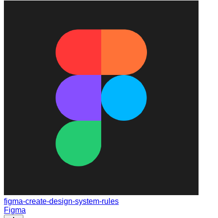
figma-create-design-system-rules
Figma