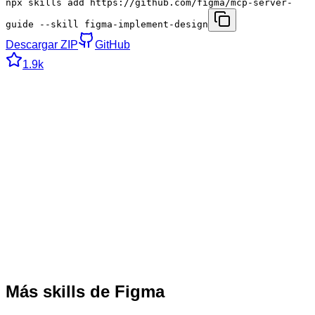
npx skills add https://github.com/figma/mcp-server-
guide --skill figma-implement-design
Descargar ZIP
GitHub
1.9k
Más skills de Figma