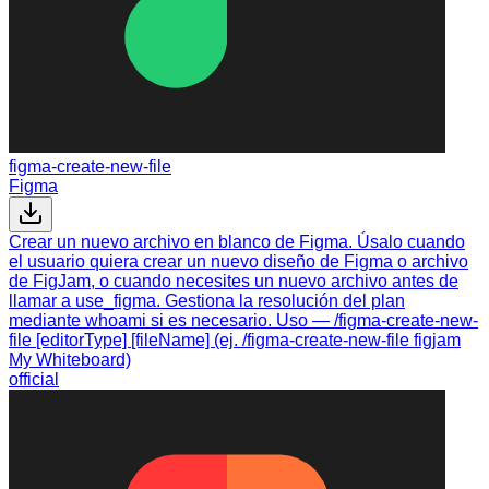
figma-create-new-file
Figma
Crear un nuevo archivo en blanco de Figma. Úsalo cuando
el usuario quiera crear un nuevo diseño de Figma o archivo
de FigJam, o cuando necesites un nuevo archivo antes de
llamar a use_figma. Gestiona la resolución del plan
mediante whoami si es necesario. Uso — /figma-create-new-
file [editorType] [fileName] (ej. /figma-create-new-file figjam
My Whiteboard)
official