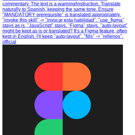
commentary. The text is a warning/instruction. Translate
naturally to Spanish, keeping the same tone. Ensure
"MANDATORY prerequisite" is translated appropriately.
"invoke this skill" -> "invocar esta habilidad". "use_figma"
stays as is. "JavaScript" stays. "Figma" stays. "auto-layout"
might be kept as is or translated? It's a Figma feature, often
kept in English. I'll keep "auto-layout". "fills" -> "rellenos".
official