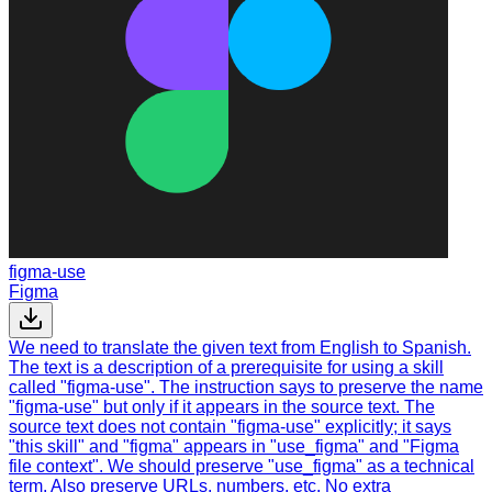
figma-use
Figma
We need to translate the given text from English to Spanish.
The text is a description of a prerequisite for using a skill
called "figma-use". The instruction says to preserve the name
"figma-use" but only if it appears in the source text. The
source text does not contain "figma-use" explicitly; it says
"this skill" and "figma" appears in "use_figma" and "Figma
file context". We should preserve "use_figma" as a technical
term. Also preserve URLs, numbers, etc. No extra