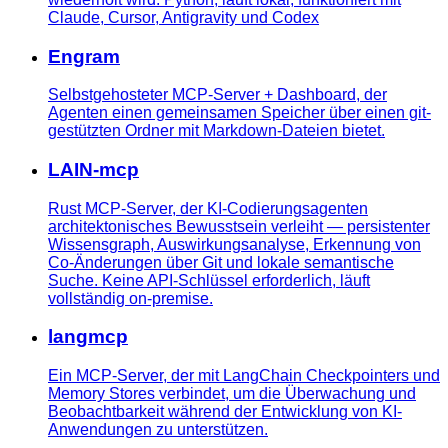
Claude, Cursor, Antigravity und Codex
Engram
Selbstgehosteter MCP-Server + Dashboard, der
Agenten einen gemeinsamen Speicher über einen git-
gestützten Ordner mit Markdown-Dateien bietet.
LAIN-mcp
Rust MCP-Server, der KI-Codierungsagenten
architektonisches Bewusstsein verleiht — persistenter
Wissensgraph, Auswirkungsanalyse, Erkennung von
Co-Änderungen über Git und lokale semantische
Suche. Keine API-Schlüssel erforderlich, läuft
vollständig on-premise.
langmcp
Ein MCP-Server, der mit LangChain Checkpointers und
Memory Stores verbindet, um die Überwachung und
Beobachtbarkeit während der Entwicklung von KI-
Anwendungen zu unterstützen.