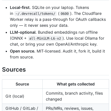
Local-first.
SQLite on your laptop. Tokens
in
(
). The Cloudflare
~/.devrecall/tokens/
0600
Worker relay is a pass-through for OAuth callbacks
only — it never sees your data.
LLM-optional.
Bundled embeddings run offline
(ONNX +
). Use local Ollama for
all-MiniLM-L6-v2
chat, or bring your own OpenAI/Anthropic key.
Open source.
MIT-licensed. Audit it, fork it, build it
from source.
Sources
Source
What gets collected
Commits, branch activity, files
Git (local)
changed
GitHub / GitLab /
PRs/MRs, reviews, issues,