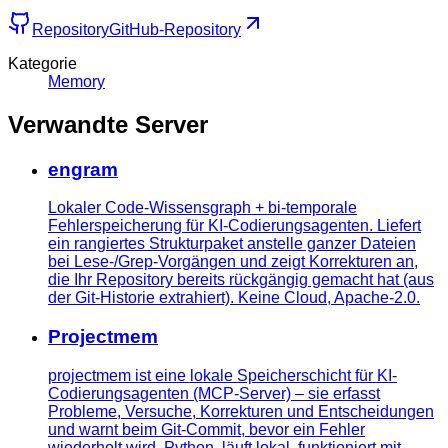
Repository
GitHub-Repository
Kategorie
Memory
Verwandte Server
engram
Lokaler Code-Wissensgraph + bi-temporale
Fehlerspeicherung für KI-Codierungsagenten. Liefert
ein rangiertes Strukturpaket anstelle ganzer Dateien
bei Lese-/Grep-Vorgängen und zeigt Korrekturen an,
die Ihr Repository bereits rückgängig gemacht hat (aus
der Git-Historie extrahiert). Keine Cloud, Apache-2.0.
Projectmem
projectmem ist eine lokale Speicherschicht für KI-
Codierungsagenten (MCP-Server) – sie erfasst
Probleme, Versuche, Korrekturen und Entscheidungen
und warnt beim Git-Commit, bevor ein Fehler
wiederholt wird. Python, läuft lokal, funktioniert mit