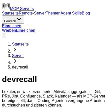
MCP Servers
Startseite
Remote-Server
Themen
Agent Skills
Blog
Deutsch
Einreichen
Werben
Einreichen
Startseite
Server
devrecall
devrecall
Lokaler, entwicklerzentrierter Aktivitätsaggregator — Git,
PRs, Jira, Confluence, Slack, Kalender — als MCP-Server
bereitgestellt, damit Coding-Agenten vergangene Arbeiten
durchsuchen und zitieren können.