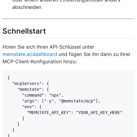
abschneiden
Schnellstart
Holen Sie sich Ihren API-Schlüssel unter
memstate.ai/dashboard
und fügen Sie ihn dann zu Ihrer
MCP-Client-Konfiguration hinzu:
{

  "mcpServers": {

    "memstate": {

      "command": "npx",

      "args": ["-y", "@memstate/mcp"],

      "env": {

        "MEMSTATE_API_KEY": "YOUR_API_KEY_HERE"

      }

    }

  }
