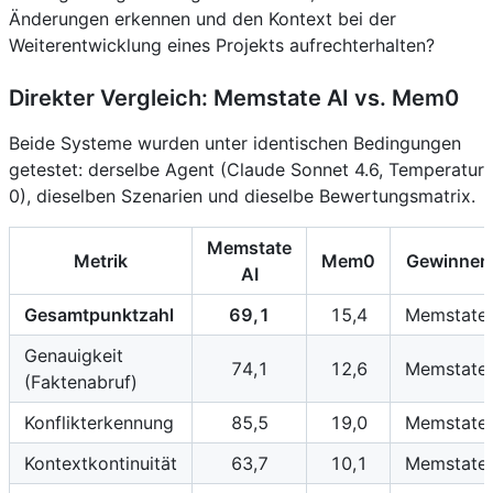
Änderungen erkennen und den Kontext bei der
Weiterentwicklung eines Projekts aufrechterhalten?
Direkter Vergleich: Memstate AI vs. Mem0
Beide Systeme wurden unter identischen Bedingungen
getestet: derselbe Agent (Claude Sonnet 4.6, Temperatur
0), dieselben Szenarien und dieselbe Bewertungsmatrix.
Memstate
Metrik
Mem0
Gewinner
AI
Gesamtpunktzahl
69,1
15,4
Memstate
Genauigkeit
74,1
12,6
Memstate
(Faktenabruf)
Konflikterkennung
85,5
19,0
Memstate
Kontextkontinuität
63,7
10,1
Memstate