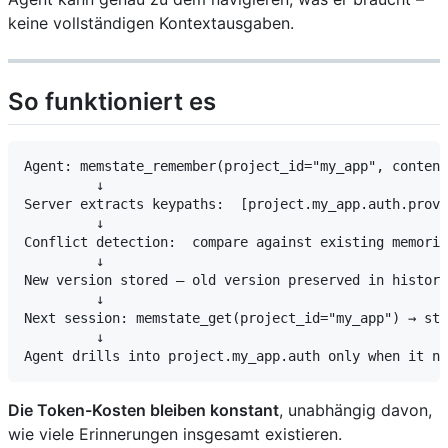
keine vollständigen Kontextausgaben.
So funktioniert es
Agent: memstate_remember(project_id="my_app", content
         ↓

Server extracts keypaths:  [project.my_app.auth.provi
         ↓

Conflict detection:  compare against existing memorie
         ↓

New version stored — old version preserved in history
         ↓

Next session: memstate_get(project_id="my_app") → str
         ↓

Die Token-Kosten bleiben konstant
, unabhängig davon,
wie viele Erinnerungen insgesamt existieren.