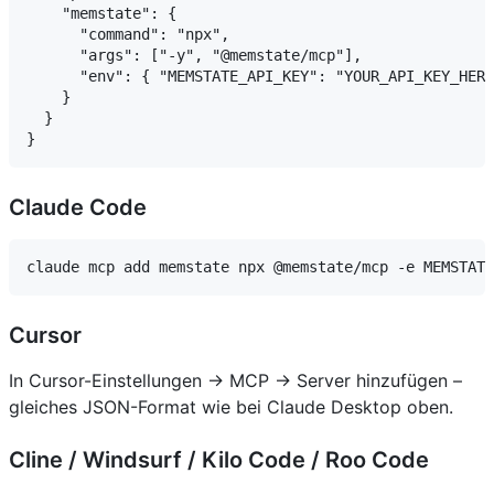
    "memstate": {

      "command": "npx",

      "args": ["-y", "@memstate/mcp"],

      "env": { "MEMSTATE_API_KEY": "YOUR_API_KEY_HERE
    }

  }

Claude Code
Cursor
In Cursor-Einstellungen → MCP → Server hinzufügen –
gleiches JSON-Format wie bei Claude Desktop oben.
Cline / Windsurf / Kilo Code / Roo Code