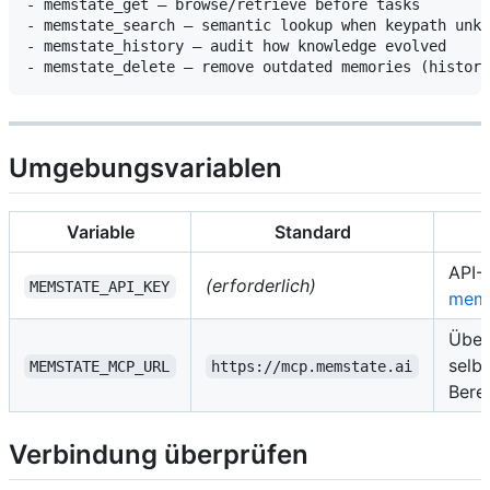
- memstate_get — browse/retrieve before tasks

- memstate_search — semantic lookup when keypath unkn
- memstate_history — audit how knowledge evolved

Umgebungsvariablen
Variable
Standard
API-
(erforderlich)
MEMSTATE_API_KEY
mems
Über
selb
MEMSTATE_MCP_URL
https://mcp.memstate.ai
Berei
Verbindung überprüfen