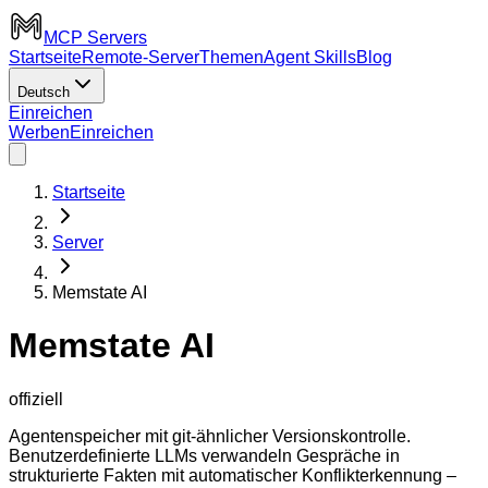
MCP Servers
Startseite
Remote-Server
Themen
Agent Skills
Blog
Deutsch
Einreichen
Werben
Einreichen
Startseite
Server
Memstate AI
Memstate AI
offiziell
Agentenspeicher mit git-ähnlicher Versionskontrolle.
Benutzerdefinierte LLMs verwandeln Gespräche in
strukturierte Fakten mit automatischer Konflikterkennung –