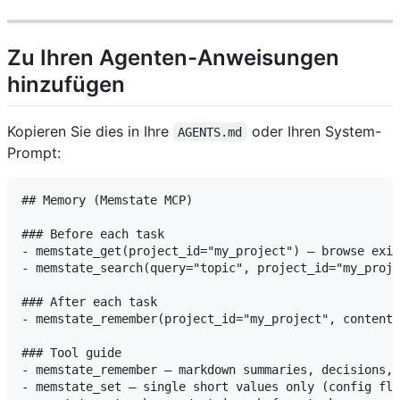
Zu Ihren Agenten-Anweisungen
hinzufügen
Kopieren Sie dies in Ihre
oder Ihren System-
AGENTS.md
Prompt:
## Memory (Memstate MCP)

### Before each task

- memstate_get(project_id="my_project") — browse exis
- memstate_search(query="topic", project_id="my_proje
### After each task

- memstate_remember(project_id="my_project", content=
### Tool guide

- memstate_remember — markdown summaries, decisions, 
- memstate_set — single short values only (config fla