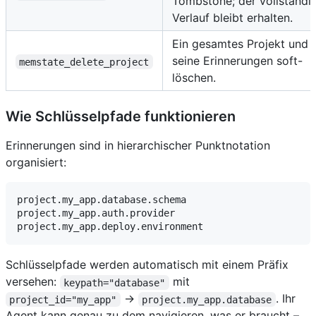
Tombstone; der vollständi
Verlauf bleibt erhalten.
Ein gesamtes Projekt und a
seine Erinnerungen soft-
memstate_delete_project
löschen.
Wie Schlüsselpfade funktionieren
Erinnerungen sind in hierarchischer Punktnotation
organisiert:
project.my_app.database.schema

project.my_app.auth.provider

Schlüsselpfade werden automatisch mit einem Präfix
versehen:
mit
keypath="database"
→
. Ihr
project_id="my_app"
project.my_app.database
Agent kann genau zu dem navigieren, was er braucht –