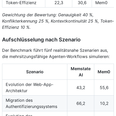
Token-Effizienz
22,3
30,6
Mem0
Gewichtung der Bewertung: Genauigkeit 40 %,
Konflikterkennung 25 %, Kontextkontinuität 25 %, Token-
Effizienz 10 %.
Aufschlüsselung nach Szenario
Der Benchmark führt fünf realitätsnahe Szenarien aus,
die mehrsitzungsfähige Agenten-Workflows simulieren:
Memstate
Szenario
Mem0
AI
Evolution der Web-App-
43,2
55,6
Architektur
Migration des
66,2
10,2
Authentifizierungssystems
Evolution des