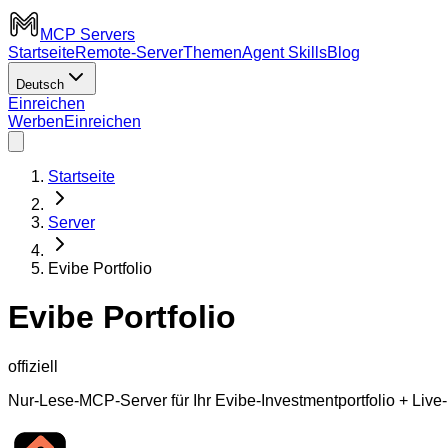
MCP Servers
Startseite
Remote-Server
Themen
Agent Skills
Blog
Deutsch
Einreichen
Werben
Einreichen
Startseite
Server
Evibe Portfolio
Evibe Portfolio
offiziell
Nur-Lese-MCP-Server für Ihr Evibe-Investmentportfolio + Liv