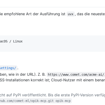
Die empfohlene Art der Ausführung ist
, das die neueste
uvx
acOS / Linux

.
settings/
en, wie in der URL). Z. B.
https://www.comet.com/acme-ai/
SS-Installationen korrekt ist; Cloud-Nutzer mit einem bena
cht auf PyPI veröffentlicht. Bis die erste PyPI-Version verfü
hub.com/comet-ml/opik-mcp.git opik-mcp