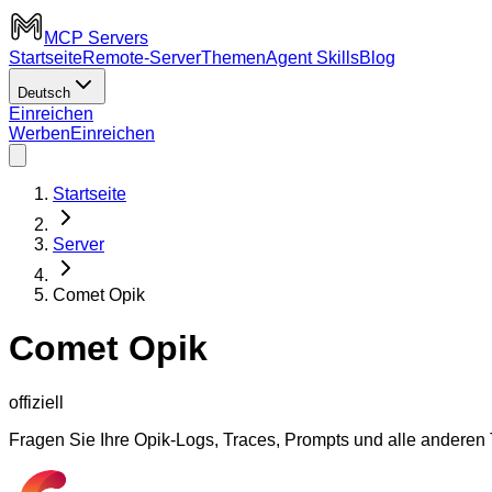
MCP Servers
Startseite
Remote-Server
Themen
Agent Skills
Blog
Deutsch
Einreichen
Werben
Einreichen
Startseite
Server
Comet Opik
Comet Opik
offiziell
Fragen Sie Ihre Opik-Logs, Traces, Prompts und alle anderen 