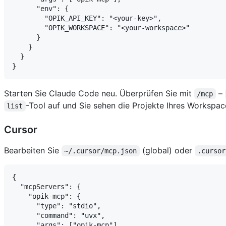
      "env": {

        "OPIK_API_KEY": "<your-key>",

        "OPIK_WORKSPACE": "<your-workspace>"

      }

    }

  }

Starten Sie Claude Code neu. Überprüfen Sie mit
–
/mcp
-Tool auf und Sie sehen die Projekte Ihres Workspac
list
Cursor
Bearbeiten Sie
(global) oder
~/.cursor/mcp.json
.cursor
{

  "mcpServers": {

    "opik-mcp": {

      "type": "stdio",

      "command": "uvx",

      "args": ["opik-mcp"],
