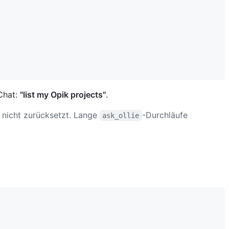
Chat:
"list my Opik projects"
.
n nicht zurücksetzt. Lange
-Durchläufe
ask_ollie