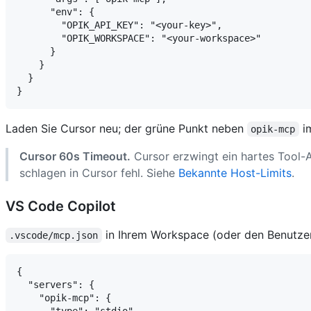
      "env": {

        "OPIK_API_KEY": "<your-key>",

        "OPIK_WORKSPACE": "<your-workspace>"

      }

    }

  }

Laden Sie Cursor neu; der grüne Punkt neben
im
opik-mcp
Cursor 60s Timeout.
Cursor erzwingt ein hartes Tool-A
schlagen in Cursor fehl. Siehe
Bekannte Host-Limits
.
VS Code Copilot
in Ihrem Workspace (oder den Benutzer
.vscode/mcp.json
{

  "servers": {

    "opik-mcp": {

      "type": "stdio",
