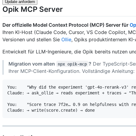
Update anfordern
Opik MCP Server
Der offizielle Model Context Protocol (MCP) Server für
Op
Ihren KI-Host (Claude Code, Cursor, VS Code Copilot, MCP
Versionen und stellen Sie
Ollie
, Opiks produktinternem KI-
Entwickelt für LLM-Ingenieure, die Opik bereits nutzen u
Migration vom alten
?
Der TypeScript-Ser
npx opik-mcp
Ihrer MCP-Client-Konfiguration. Vollständige Anleitung:
You:    "Why did the experiment 'gpt-4o-rerank-v3' re
Claude: → ask_ollie → reads experiment + traces → "Th
You:    "Score trace 7f2e… 0.9 on helpfulness with re