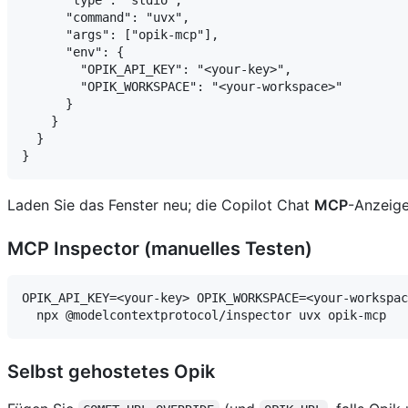
      "command": "uvx",

      "args": ["opik-mcp"],

      "env": {

        "OPIK_API_KEY": "<your-key>",

        "OPIK_WORKSPACE": "<your-workspace>"

      }

    }

  }

Laden Sie das Fenster neu; die Copilot Chat
MCP
-Anzeig
MCP Inspector (manuelles Testen)
OPIK_API_KEY=<your-key> OPIK_WORKSPACE=<your-workspac
Selbst gehostetes Opik