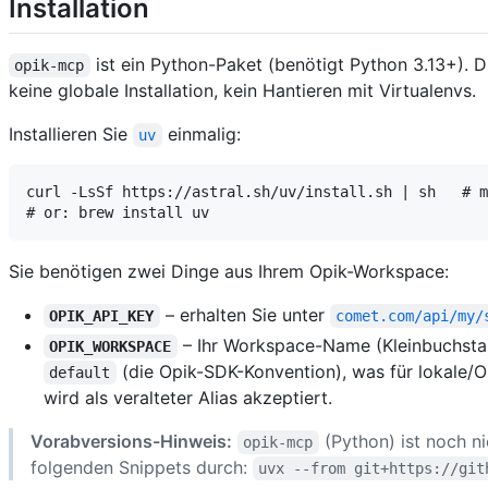
Installation
ist ein Python-Paket (benötigt Python 3.13+). 
opik-mcp
keine globale Installation, kein Hantieren mit Virtualenvs.
Installieren Sie
einmalig:
uv
curl -LsSf https://astral.sh/uv/install.sh | sh   # m
Sie benötigen zwei Dinge aus Ihrem Opik-Workspace:
– erhalten Sie unter
OPIK_API_KEY
comet.com/api/my/
– Ihr Workspace-Name (Kleinbuchstab
OPIK_WORKSPACE
(die Opik-SDK-Konvention), was für lokale/O
default
wird als veralteter Alias akzeptiert.
Vorabversions-Hinweis:
(Python) ist noch ni
opik-mcp
folgenden Snippets durch:
uvx --from git+https://git