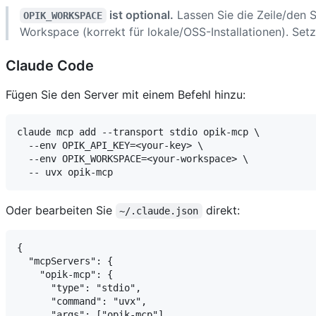
ist optional.
Lassen Sie die Zeile/den 
OPIK_WORKSPACE
Workspace (korrekt für lokale/OSS-Installationen). Set
Claude Code
Fügen Sie den Server mit einem Befehl hinzu:
claude mcp add --transport stdio opik-mcp \

  --env OPIK_API_KEY=<your-key> \

  --env OPIK_WORKSPACE=<your-workspace> \

Oder bearbeiten Sie
direkt:
~/.claude.json
{

  "mcpServers": {

    "opik-mcp": {

      "type": "stdio",

      "command": "uvx",

      "args": ["opik-mcp"],
