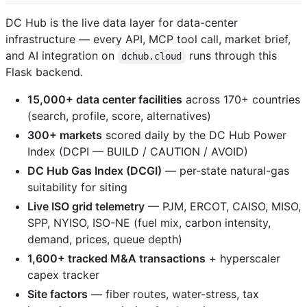
DC Hub is the live data layer for data-center
infrastructure — every API, MCP tool call, market brief,
and AI integration on
runs through this
dchub.cloud
Flask backend.
15,000+ data center facilities
across 170+ countries
(search, profile, score, alternatives)
300+ markets
scored daily by the DC Hub Power
Index (DCPI — BUILD / CAUTION / AVOID)
DC Hub Gas Index (DCGI)
— per-state natural-gas
suitability for siting
Live ISO grid telemetry
— PJM, ERCOT, CAISO, MISO,
SPP, NYISO, ISO-NE (fuel mix, carbon intensity,
demand, prices, queue depth)
1,600+ tracked M&A transactions
+ hyperscaler
capex tracker
Site factors
— fiber routes, water-stress, tax