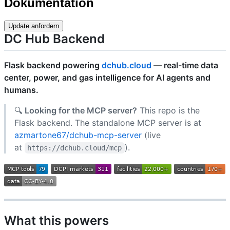
Dokumentation
Update anfordern
DC Hub Backend
Flask backend powering
dchub.cloud
— real-time data
center, power, and gas intelligence for AI agents and
humans.
🔍
Looking for the MCP server?
This repo is the
Flask backend. The standalone MCP server is at
azmartone67/dchub-mcp-server
(live
at
).
https://dchub.cloud/mcp
What this powers