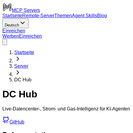
MCP Servers
Startseite
Remote-Server
Themen
Agent Skills
Blog
Deutsch
Einreichen
Werben
Einreichen
Startseite
Server
DC Hub
DC Hub
Live-Datencenter-, Strom- und Gas-Intelligenz für KI-Agenten
GitHub