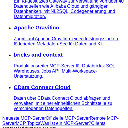
Ein KI-gestütztes Gateway zur Verwaltung von über 40
Datenquellen wie Alibaba Cloud und gängigen
Datenbanken, mit NL2SQL, Codegenerierung und
Datenmigration.
Apache Gravitino
Zugriff auf Apache Gravitino, einen leistungsstarken,
föderierten Metadaten-See für Daten und KI.
bricks and context
Produktionsreifer MCP-Server für Databricks: SQL
Warehouses, Jobs API, Multi-Workspace-
Unterstützung.
CData Connect Cloud
Daten über CData Connect Cloud abfragen und
verwalten, mit einer einheitlichen Schnittstelle zu
verschiedenen Datenquellen.
Neueste MCP-Server
Offizielle MCP-Server
Remote MCP-
Server
MCP Topics
Was ist ein MCP-Server?
Clients