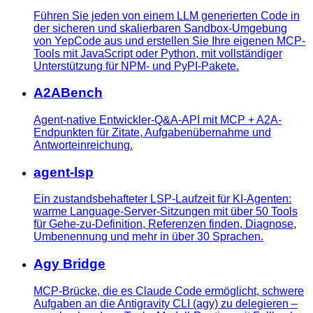
Führen Sie jeden von einem LLM generierten Code in
der sicheren und skalierbaren Sandbox-Umgebung
von YepCode aus und erstellen Sie Ihre eigenen MCP-
Tools mit JavaScript oder Python, mit vollständiger
Unterstützung für NPM- und PyPI-Pakete.
A2ABench
Agent-native Entwickler-Q&A-API mit MCP + A2A-
Endpunkten für Zitate, Aufgabenübernahme und
Antworteinreichung.
agent-lsp
Ein zustandsbehafteter LSP-Laufzeit für KI-Agenten:
warme Language-Server-Sitzungen mit über 50 Tools
für Gehe-zu-Definition, Referenzen finden, Diagnose,
Umbenennung und mehr in über 30 Sprachen.
Agy Bridge
MCP-Brücke, die es Claude Code ermöglicht, schwere
Aufgaben an die Antigravity CLI (agy) zu delegieren –