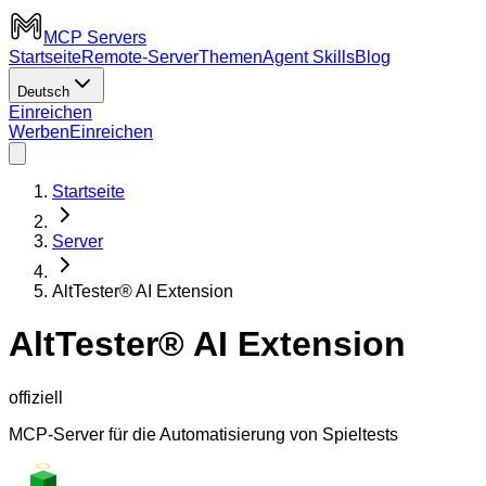
MCP Servers
Startseite
Remote-Server
Themen
Agent Skills
Blog
Deutsch
Einreichen
Werben
Einreichen
Startseite
Server
AltTester® AI Extension
AltTester® AI Extension
offiziell
MCP-Server für die Automatisierung von Spieltests